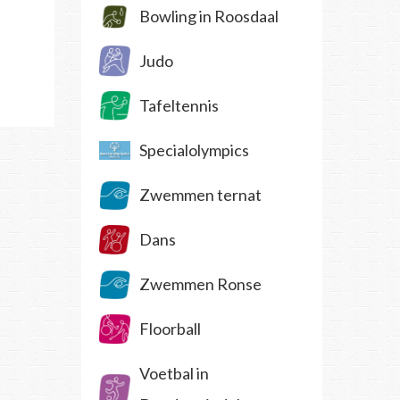
Bowling in Roosdaal
Judo
Tafeltennis
Specialolympics
Zwemmen ternat
Dans
Zwemmen Ronse
Floorball
Voetbal in