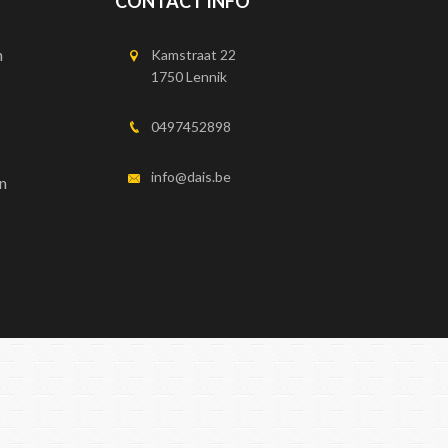
CONTACT INFO
n
Kamstraat 22
1750 Lennik
0497452898
info@dais.be
n