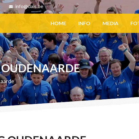
8
info@dais.be
Facebook
HOME
INFO
MEDIA
FO
G OUDENAARDE
naarde