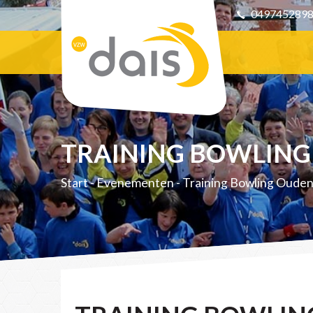
049745289
TRAINING BOWLIN
Start
-
Evenementen
-
Training Bowling Oude