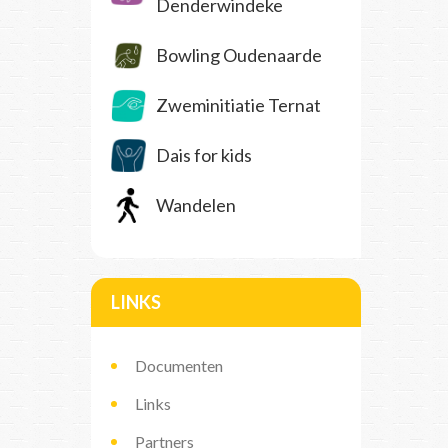
Denderwindeke
Bowling Oudenaarde
Zweminitiatie Ternat
Dais for kids
Wandelen
LINKS
Documenten
Links
Partners