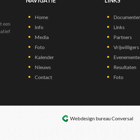
NAVIGATIE
LINKS
Home
Documente
t een
Info
Links
atief
Media
Partners
Foto
Vrijwilligers
Kalender
Evenemente
Nieuws
Resultaten
Contact
Foto
Webdesign bureau
Conversal