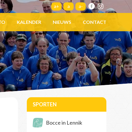
a+
a
a-
TO
KALENDER
NIEUWS
CONTACT
SPORTEN
Bocce in Lennik