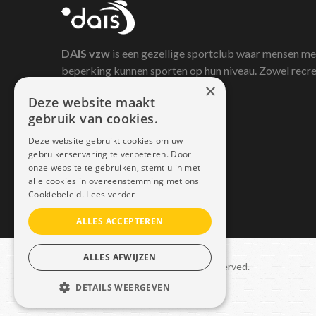
DAIS
vzw
is een gezellige sportclub waar mensen me
beperking kunnen sporten op hun niveau. Zowel recre
×
als competitief.
Deze website maakt
gebruik van cookies.
Deze website gebruikt cookies om uw
gebruikerservaring te verbeteren. Door
onze website te gebruiken, stemt u in met
alle cookies in overeenstemming met ons
Cookiebeleid.
Lees verder
ALLES ACCEPTEREN
ALLES AFWIJZEN
Copyright © 2021 Dais. All rights reserved.
DETAILS WEERGEVEN
Sitemap
–
GDPR
STRIKT NOODZAKELIJK