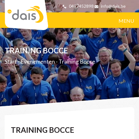
0497452898
info@dais.be
MENU
TRAINING BOCCE
Start
-
Evenementen
-
Training Bocce
TRAINING BOCCE