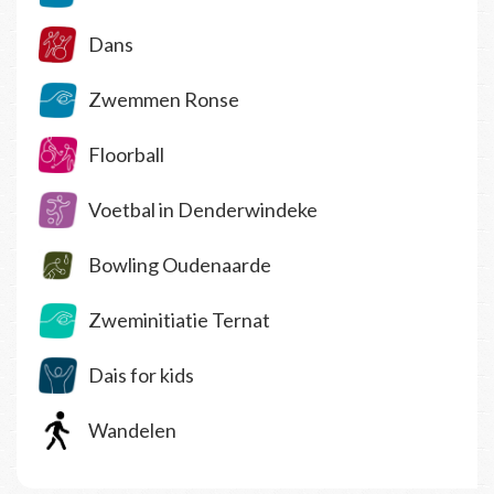
Dans
Zwemmen Ronse
Floorball
Voetbal in Denderwindeke
Bowling Oudenaarde
Zweminitiatie Ternat
Dais for kids
Wandelen