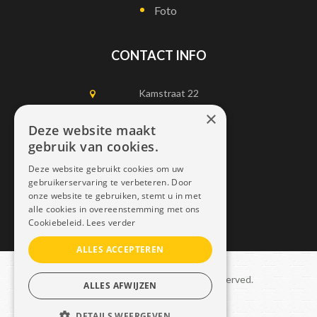
Foto
CONTACT INFO
Kamstraat 22
1750 Lennik
×
Deze website maakt
gebruik van cookies.
0497452898
Deze website gebruikt cookies om uw
info@dais.be
gebruikerservaring te verbeteren. Door
onze website te gebruiken, stemt u in met
alle cookies in overeenstemming met ons
Cookiebeleid.
Lees verder
ALLES ACCEPTEREN
Copyright © 2021 Dais. All rights reserved.
ALLES AFWIJZEN
Sitemap
–
GDPR
DETAILS WEERGEVEN