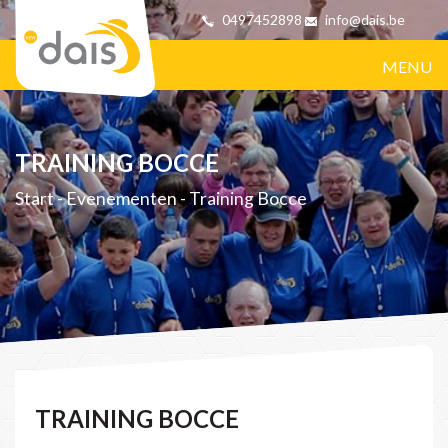
0497452898
info@dais.be
MENU
TRAINING BOCCE
Start
-
Evenementen
-
Training Bocce
TRAINING BOCCE