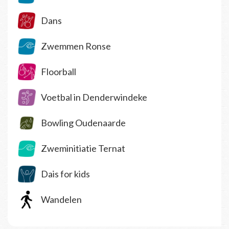
Dans
Zwemmen Ronse
Floorball
Voetbal in Denderwindeke
Bowling Oudenaarde
Zweminitiatie Ternat
Dais for kids
Wandelen