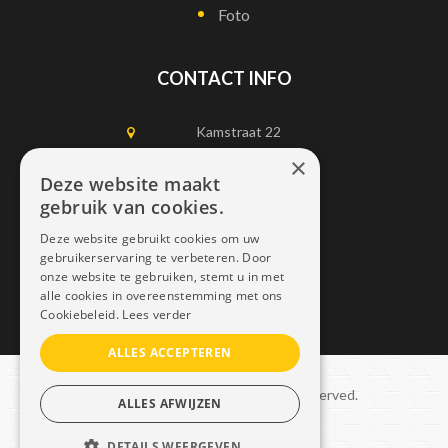
Foto
CONTACT INFO
Kamstraat 22
1750 Lennik
×
Deze website maakt
gebruik van cookies.
0497452898
Deze website gebruikt cookies om uw
info@dais.be
gebruikerservaring te verbeteren. Door
onze website te gebruiken, stemt u in met
alle cookies in overeenstemming met ons
Cookiebeleid.
Lees verder
ALLES ACCEPTEREN
Copyright © 2021 Dais. All rights reserved.
ALLES AFWIJZEN
Sitemap
–
GDPR
DETAILS WEERGEVEN