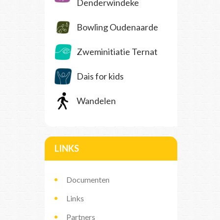
Denderwindeke
Bowling Oudenaarde
Zweminitiatie Ternat
Dais for kids
Wandelen
LINKS
Documenten
Links
Partners