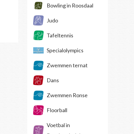
Bowling in Roosdaal
Judo
Tafeltennis
Specialolympics
Zwemmen ternat
Dans
Zwemmen Ronse
Floorball
Voetbal in