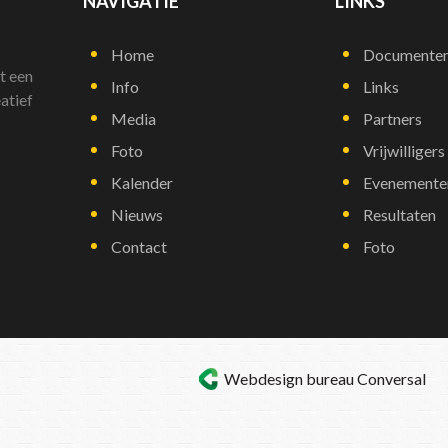
NAVIGATIE
LINKS
Home
Documente
t een
Info
Links
atief
Media
Partners
Foto
Vrijwilligers
Kalender
Evenemente
Nieuws
Resultaten
Contact
Foto
Webdesign bureau
Conversal