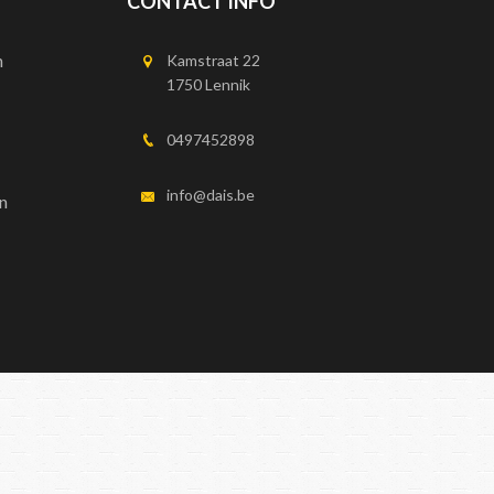
CONTACT INFO
n
Kamstraat 22
1750 Lennik
0497452898
info@dais.be
n