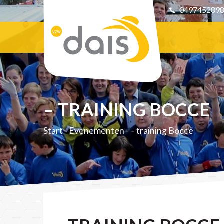
049745289
– TRAINING BOCCE
Start
-
Evenementen
-
– training Bocce