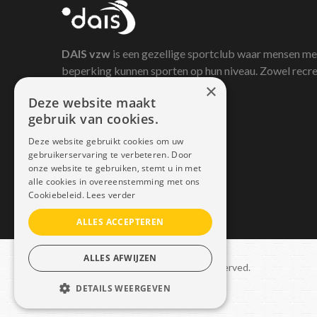
DAIS
vzw
is een gezellige sportclub waar mensen me
beperking kunnen sporten op hun niveau. Zowel recre
×
als competitief.
Deze website maakt
gebruik van cookies.
Deze website gebruikt cookies om uw
gebruikerservaring te verbeteren. Door
onze website te gebruiken, stemt u in met
alle cookies in overeenstemming met ons
Cookiebeleid.
Lees verder
ALLES ACCEPTEREN
ALLES AFWIJZEN
Copyright © 2021 Dais. All rights reserved.
DETAILS WEERGEVEN
Sitemap
–
GDPR
STRIKT NOODZAKELIJK