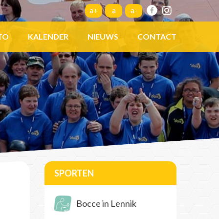
a+
a
a-
TO
KALENDER
NIEUWS
CONTACT
SPORTEN
Bocce in Lennik