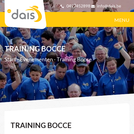
0497452898
info@dais.be
MENU
TRAINING BOCCE
Start
-
Evenementen
-
Training Bocce
TRAINING BOCCE