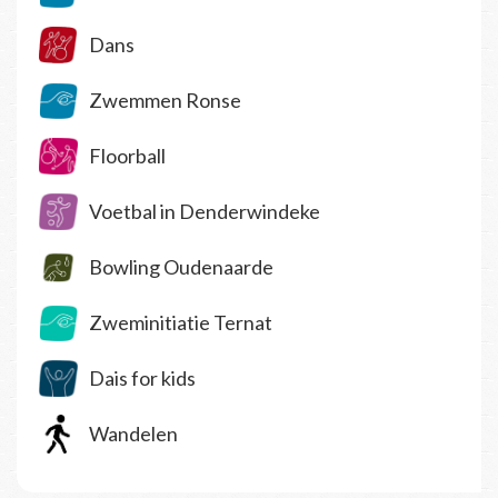
Dans
Zwemmen Ronse
Floorball
Voetbal in Denderwindeke
Bowling Oudenaarde
Zweminitiatie Ternat
Dais for kids
Wandelen