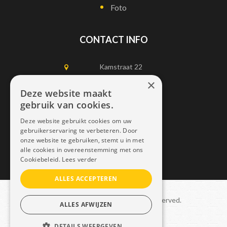
Foto
CONTACT INFO
Kamstraat 22
1750 Lennik
×
Deze website maakt
gebruik van cookies.
0497452898
Deze website gebruikt cookies om uw
info@dais.be
gebruikerservaring te verbeteren. Door
onze website te gebruiken, stemt u in met
alle cookies in overeenstemming met ons
Cookiebeleid.
Lees verder
ALLES ACCEPTEREN
Copyright © 2021 Dais. All rights reserved.
ALLES AFWIJZEN
Sitemap
–
GDPR
DETAILS WEERGEVEN