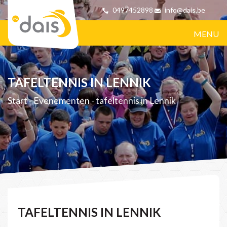
0497452898
info@dais.be
MENU
TAFELTENNIS IN LENNIK
Start
-
Evenementen
-
tafeltennis in Lennik
TAFELTENNIS IN LENNIK