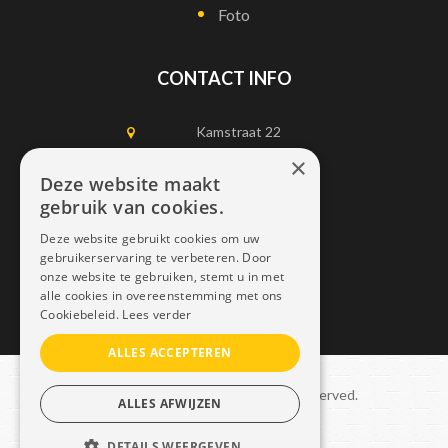
Foto
CONTACT INFO
Kamstraat 22
1750 Lennik
×
Deze website maakt
gebruik van cookies.
0497452898
Deze website gebruikt cookies om uw
info@dais.be
gebruikerservaring te verbeteren. Door
onze website te gebruiken, stemt u in met
alle cookies in overeenstemming met ons
Cookiebeleid.
Lees verder
ALLES ACCEPTEREN
Copyright © 2021 Dais. All rights reserved.
ALLES AFWIJZEN
Sitemap
–
GDPR
DETAILS WEERGEVEN