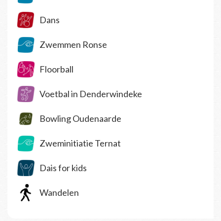
Dans
Zwemmen Ronse
Floorball
Voetbal in Denderwindeke
Bowling Oudenaarde
Zweminitiatie Ternat
Dais for kids
Wandelen