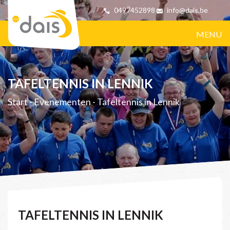
0497452898
info@dais.be
MENU
TAFELTENNIS IN LENNIK
Start
-
Evenementen
-
Tafeltennis in Lennik
TAFELTENNIS IN LENNIK