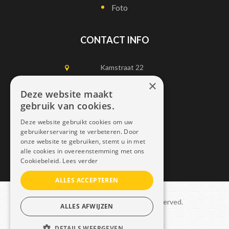
Foto
CONTACT INFO
Kamstraat 22
1750 Lennik
×
Deze website maakt
gebruik van cookies.
0497452898
Deze website gebruikt cookies om uw
info@dais.be
gebruikerservaring te verbeteren. Door
onze website te gebruiken, stemt u in met
alle cookies in overeenstemming met ons
Cookiebeleid.
Lees verder
ALLES ACCEPTEREN
Copyright © 2021 Dais. All rights reserved.
ALLES AFWIJZEN
Sitemap
–
GDPR
DETAILS WEERGEVEN