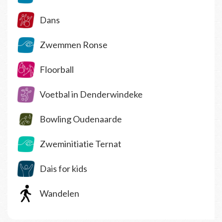
Dans
Zwemmen Ronse
Floorball
Voetbal in Denderwindeke
Bowling Oudenaarde
Zweminitiatie Ternat
Dais for kids
Wandelen