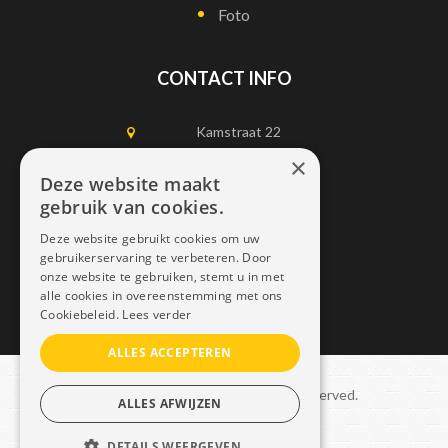
Foto
CONTACT INFO
Kamstraat 22
1750 Lennik
×
Deze website maakt
gebruik van cookies.
0497452898
Deze website gebruikt cookies om uw
info@dais.be
gebruikerservaring te verbeteren. Door
onze website te gebruiken, stemt u in met
alle cookies in overeenstemming met ons
Cookiebeleid.
Lees verder
ALLES ACCEPTEREN
Copyright © 2021 Dais. All rights reserved.
ALLES AFWIJZEN
Sitemap
–
GDPR
DETAILS WEERGEVEN