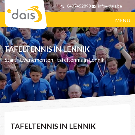
0497452898
info@dais.be
MENU
TAFELTENNIS IN LENNIK
Start
-
Evenementen
-
tafeltennis in Lennik
TAFELTENNIS IN LENNIK