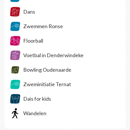
Dans
Zwemmen Ronse
Floorball
Voetbal in Denderwindeke
Bowling Oudenaarde
Zweminitiatie Ternat
Dais for kids
Wandelen