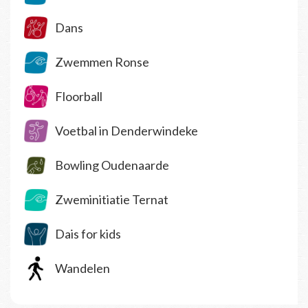
Dans
Zwemmen Ronse
Floorball
Voetbal in Denderwindeke
Bowling Oudenaarde
Zweminitiatie Ternat
Dais for kids
Wandelen