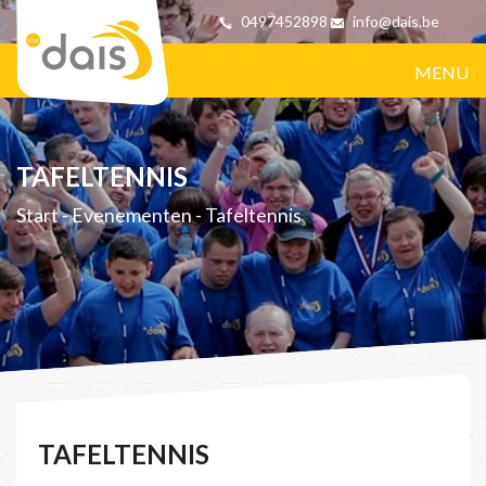
0497452898
info@dais.be
MENU
TAFELTENNIS
Start
-
Evenementen
-
Tafeltennis
TAFELTENNIS