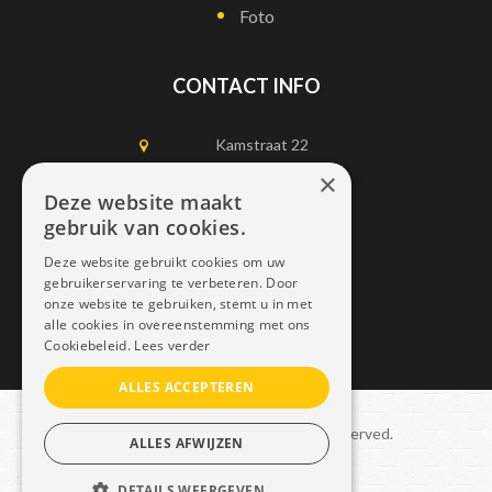
Foto
CONTACT INFO
Kamstraat 22
1750 Lennik
×
Deze website maakt
gebruik van cookies.
0497452898
Deze website gebruikt cookies om uw
info@dais.be
gebruikerservaring te verbeteren. Door
onze website te gebruiken, stemt u in met
alle cookies in overeenstemming met ons
Cookiebeleid.
Lees verder
ALLES ACCEPTEREN
Copyright © 2021 Dais. All rights reserved.
ALLES AFWIJZEN
Sitemap
–
GDPR
DETAILS WEERGEVEN