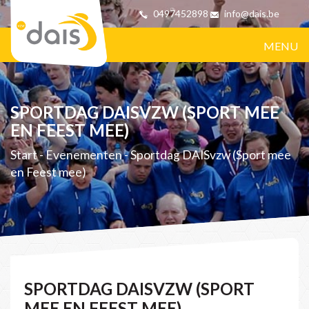
0497452898
info@dais.be
MENU
SPORTDAG DAISVZW (SPORT MEE
EN FEEST MEE)
Start
-
Evenementen
-
Sportdag DAISvzw (Sport mee
en Feest mee)
SPORTDAG DAISVZW (SPORT
MEE EN FEEST MEE)