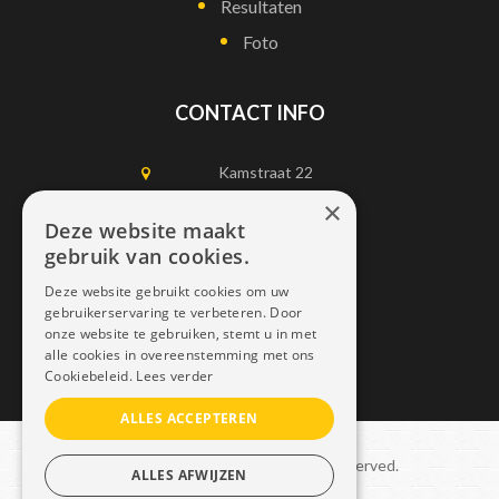
Resultaten
Foto
CONTACT INFO
Kamstraat 22
1750 Lennik
×
Deze website maakt
gebruik van cookies.
0497452898
Deze website gebruikt cookies om uw
info@dais.be
gebruikerservaring te verbeteren. Door
onze website te gebruiken, stemt u in met
alle cookies in overeenstemming met ons
Cookiebeleid.
Lees verder
ALLES ACCEPTEREN
Copyright © 2021 Dais. All rights reserved.
ALLES AFWIJZEN