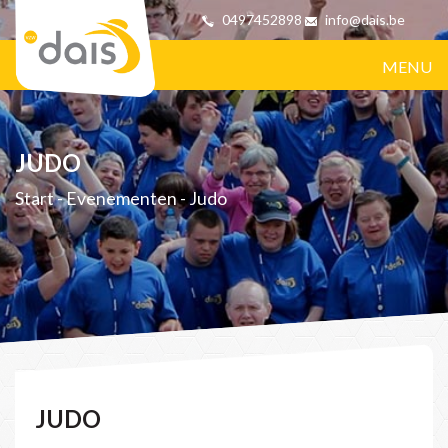
0497452898
info@dais.be
MENU
JUDO
Start
-
Evenementen
-
Judo
JUDO