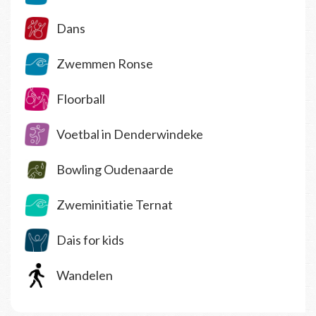
Dans
Zwemmen Ronse
Floorball
Voetbal in Denderwindeke
Bowling Oudenaarde
Zweminitiatie Ternat
Dais for kids
Wandelen