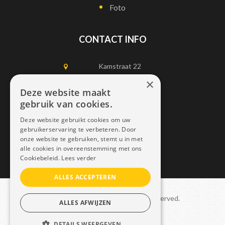
Foto
CONTACT INFO
Kamstraat 22
1750 Lennik
×
Deze website maakt
gebruik van cookies.
0497452898
Deze website gebruikt cookies om uw
info@dais.be
gebruikerservaring te verbeteren. Door
onze website te gebruiken, stemt u in met
alle cookies in overeenstemming met ons
Cookiebeleid.
Lees verder
ALLES ACCEPTEREN
Copyright © 2021 Dais. All rights reserved.
ALLES AFWIJZEN
Sitemap
–
GDPR
DETAILS WEERGEVEN