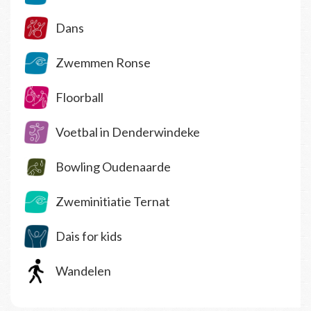
Dans
Zwemmen Ronse
Floorball
Voetbal in Denderwindeke
Bowling Oudenaarde
Zweminitiatie Ternat
Dais for kids
Wandelen