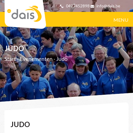
0497452898
info@dais.be
MENU
JUDO
Start
-
Evenementen
-
Judo
JUDO