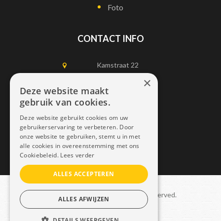
Foto
CONTACT INFO
Kamstraat 22
1750 Lennik
×
Deze website maakt
gebruik van cookies.
0497452898
Deze website gebruikt cookies om uw
info@dais.be
gebruikerservaring te verbeteren. Door
onze website te gebruiken, stemt u in met
alle cookies in overeenstemming met ons
Cookiebeleid.
Lees verder
ALLES ACCEPTEREN
Copyright © 2021 Dais. All rights reserved.
ALLES AFWIJZEN
Sitemap
–
GDPR
DETAILS WEERGEVEN