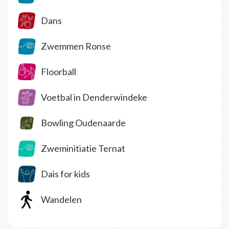
Dans
Zwemmen Ronse
Floorball
Voetbal in Denderwindeke
Bowling Oudenaarde
Zweminitiatie Ternat
Dais for kids
Wandelen