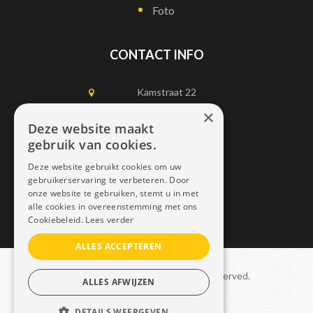
Foto
CONTACT INFO
Kamstraat 22
1750 Lennik
×
Deze website maakt
gebruik van cookies.
0497452898
Deze website gebruikt cookies om uw
info@dais.be
gebruikerservaring te verbeteren. Door
onze website te gebruiken, stemt u in met
alle cookies in overeenstemming met ons
Cookiebeleid.
Lees verder
ALLES ACCEPTEREN
Copyright © 2021 Dais. All rights reserved.
ALLES AFWIJZEN
Sitemap
–
GDPR
DETAILS WEERGEVEN