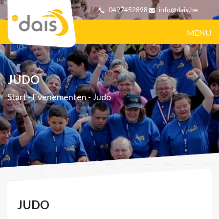
0497452898
info@dais.be
MENU
JUDO
Start
-
Evenementen
-
Judo
JUDO