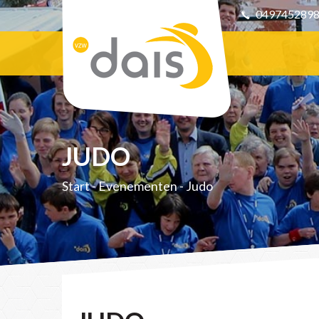
049745289
JUDO
Start
-
Evenementen
-
Judo