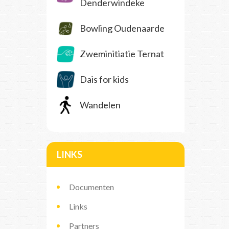
Denderwindeke
Bowling Oudenaarde
Zweminitiatie Ternat
Dais for kids
Wandelen
LINKS
Documenten
Links
Partners