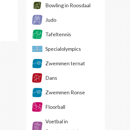
Bowling in Roosdaal
Judo
Tafeltennis
Specialolympics
Zwemmen ternat
Dans
Zwemmen Ronse
Floorball
Voetbal in