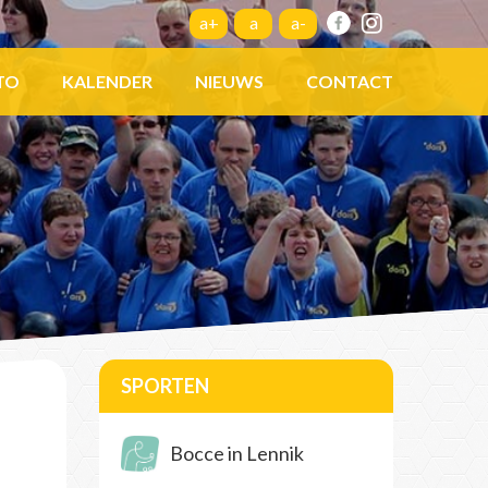
a+
a
a-
TO
KALENDER
NIEUWS
CONTACT
SPORTEN
Bocce in Lennik