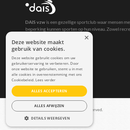
DAIS
vzw
is een gezellige sportclub waar mensen me
beperking kunnen sporten op hun niveau. Zowel recre
×
als competitief.
Deze website maakt
gebruik van cookies.
Deze website gebruikt cookies om uw
gebruikerservaring te verbeteren. Door
onze website te gebruiken, stemt u in met
alle cookies in overeenstemming met ons
Cookiebeleid.
Lees verder
ALLES ACCEPTEREN
ALLES AFWIJZEN
Copyright © 2021 Dais. All rights reserved.
DETAILS WEERGEVEN
Sitemap
–
GDPR
STRIKT NOODZAKELIJK