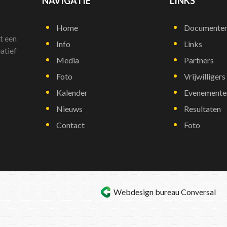
NAVIGATIE
LINKS
Home
Documente
t een
Info
Links
atief
Media
Partners
Foto
Vrijwilligers
Kalender
Evenemente
Nieuws
Resultaten
Contact
Foto
Webdesign bureau
Conversal