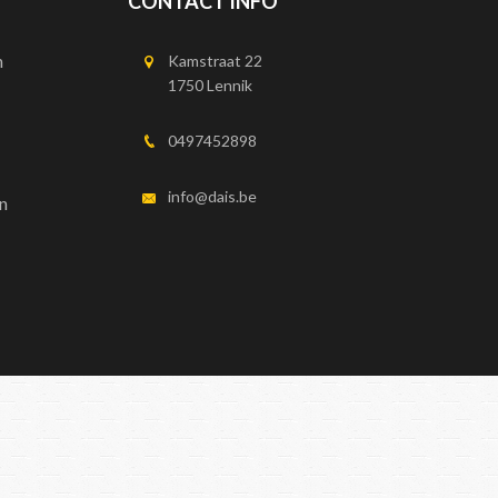
CONTACT INFO
n
Kamstraat 22
1750 Lennik
0497452898
info@dais.be
n