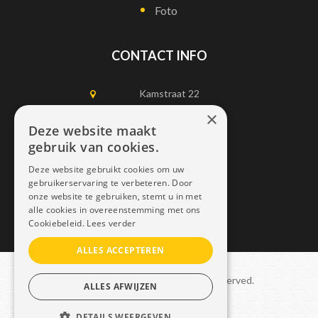
Foto
CONTACT INFO
Kamstraat 22
1750 Lennik
×
Deze website maakt
gebruik van cookies.
0497452898
Deze website gebruikt cookies om uw
info@dais.be
gebruikerservaring te verbeteren. Door
onze website te gebruiken, stemt u in met
alle cookies in overeenstemming met ons
Cookiebeleid.
Lees verder
ALLES ACCEPTEREN
Copyright © 2021 Dais. All rights reserved.
ALLES AFWIJZEN
Sitemap
–
GDPR
DETAILS WEERGEVEN