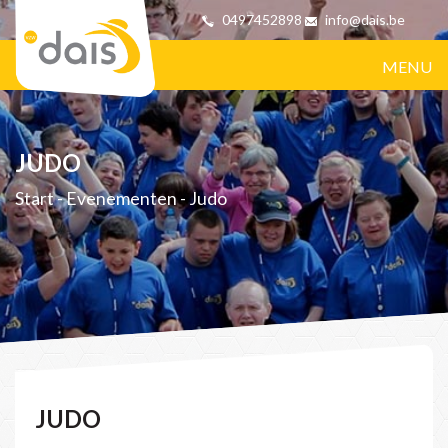
0497452898
info@dais.be
MENU
JUDO
Start
-
Evenementen
-
Judo
JUDO