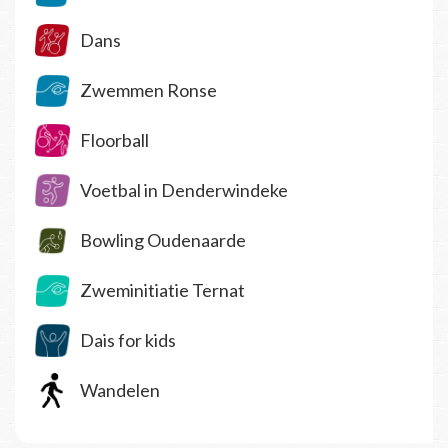
Dans
Zwemmen Ronse
Floorball
Voetbal in Denderwindeke
Bowling Oudenaarde
Zweminitiatie Ternat
Dais for kids
Wandelen