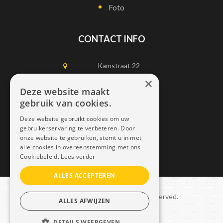
Foto
CONTACT INFO
Kamstraat 22
1750 Lennik
×
Deze website maakt
gebruik van cookies.
0497452898
Deze website gebruikt cookies om uw
info@dais.be
gebruikerservaring te verbeteren. Door
onze website te gebruiken, stemt u in met
alle cookies in overeenstemming met ons
Cookiebeleid.
Lees verder
ALLES ACCEPTEREN
Copyright © 2021 Dais. All rights reserved.
ALLES AFWIJZEN
Sitemap
–
GDPR
DETAILS WEERGEVEN