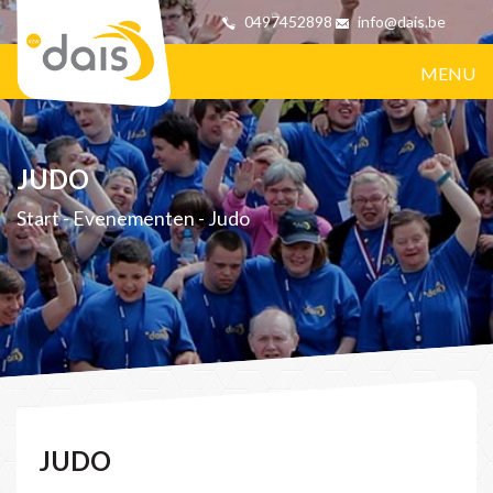
0497452898
info@dais.be
MENU
JUDO
Start
-
Evenementen
-
Judo
JUDO