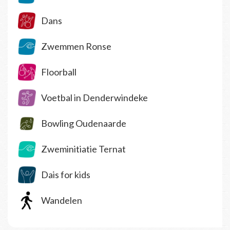
Dans
Zwemmen Ronse
Floorball
Voetbal in Denderwindeke
Bowling Oudenaarde
Zweminitiatie Ternat
Dais for kids
Wandelen