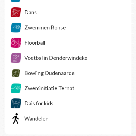
Dans
Zwemmen Ronse
Floorball
Voetbal in Denderwindeke
Bowling Oudenaarde
Zweminitiatie Ternat
Dais for kids
Wandelen