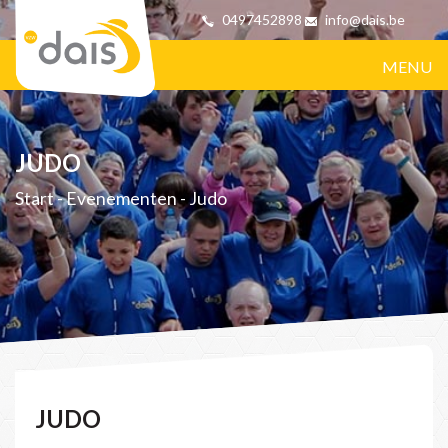
0497452898
info@dais.be
MENU
JUDO
Start
-
Evenementen
-
Judo
JUDO