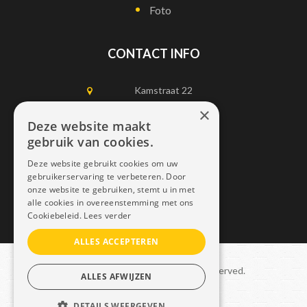
Foto
CONTACT INFO
Kamstraat 22
1750 Lennik
×
Deze website maakt
gebruik van cookies.
0497452898
Deze website gebruikt cookies om uw
info@dais.be
gebruikerservaring te verbeteren. Door
onze website te gebruiken, stemt u in met
alle cookies in overeenstemming met ons
Cookiebeleid.
Lees verder
ALLES ACCEPTEREN
Copyright © 2021 Dais. All rights reserved.
ALLES AFWIJZEN
Sitemap
–
GDPR
DETAILS WEERGEVEN