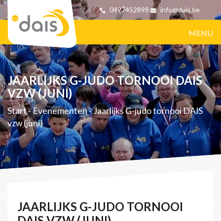
0497452898
info@dais.be
MENU
JAARLIJKS G-JUDO TORNOOI DAIS
VZW (JUNI)
Start
-
Evenementen
-
Jaarlijks G-judo tornooi DAIS
vzw (juni)
JAARLIJKS G-JUDO TORNOOI
DAIS VZW (JUNI)