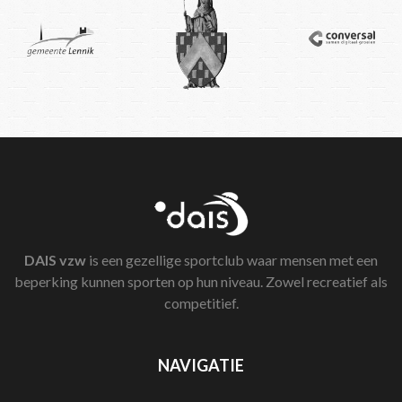
DAIS
vzw
is een gezellige sportclub waar mensen met een
beperking kunnen sporten op hun niveau. Zowel recreatief als
competitief.
NAVIGATIE