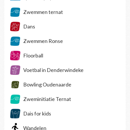
Zwemmen ternat
Dans
Zwemmen Ronse
Floorball
Voetbal in Denderwindeke
Bowling Oudenaarde
Zweminitiatie Ternat
Dais for kids
Wandelen