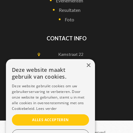
Evenementen
Resultaten
Foto
CONTACT INFO
Kamstraat 22
1750 Lennik
×
Deze website maakt
gebruik van cookies.
0497452898
Deze website gebruikt cookies om uw
info@dais.be
gebruikerservaring te verbeteren. Door
onze website te gebruiken, stemt u in met
alle cookies in overeenstemming met ons
Cookiebeleid.
Lees verder
ALLES ACCEPTEREN
Copyright © 2021 Dais. All rights reserved.