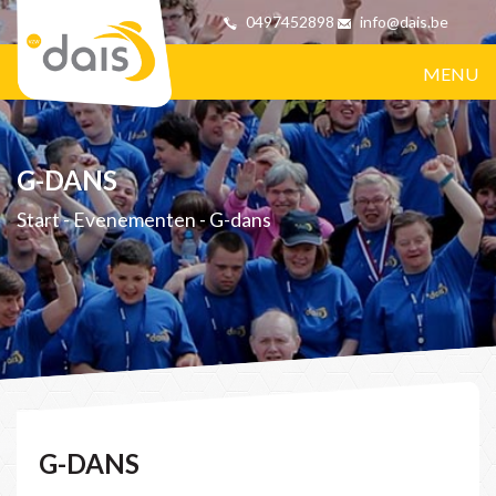
0497452898
info@dais.be
MENU
G-DANS
Start
-
Evenementen
-
G-dans
G-DANS