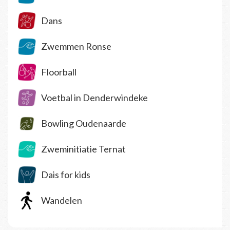
Dans
Zwemmen Ronse
Floorball
Voetbal in Denderwindeke
Bowling Oudenaarde
Zweminitiatie Ternat
Dais for kids
Wandelen