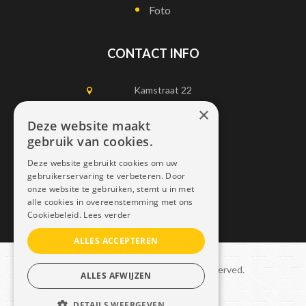
Foto
CONTACT INFO
Kamstraat 22
1750 Lennik
×
Deze website maakt
gebruik van cookies.
0497452898
Deze website gebruikt cookies om uw
info@dais.be
gebruikerservaring te verbeteren. Door
onze website te gebruiken, stemt u in met
alle cookies in overeenstemming met ons
Cookiebeleid.
Lees verder
ALLES ACCEPTEREN
Copyright © 2021 Dais. All rights reserved.
ALLES AFWIJZEN
Sitemap
–
GDPR
DETAILS WEERGEVEN