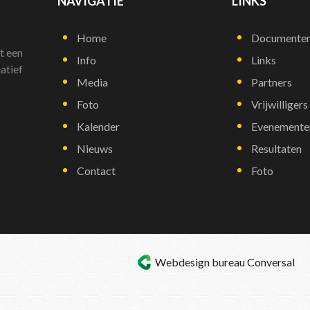
NAVIGATIE
LINKS
Home
Documente
t een
Info
Links
atief
Media
Partners
Foto
Vrijwilligers
Kalender
Evenemente
Nieuws
Resultaten
Contact
Foto
Webdesign bureau
Conversal