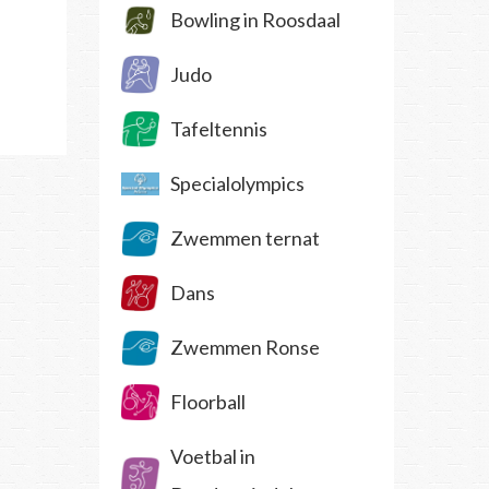
Bowling in Roosdaal
Judo
Tafeltennis
Specialolympics
Zwemmen ternat
Dans
Zwemmen Ronse
Floorball
Voetbal in