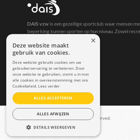
DAIS
vzw
is een gezellige sportclub waar mensen me
beperking kunnen sporten op hun niveau. Zowel recre
×
als competitief.
Deze website maakt
gebruik van cookies.
Deze website gebruikt cookies om uw
gebruikerservaring te verbeteren. Door
onze website te gebruiken, stemt u in met
alle cookies in overeenstemming met ons
Cookiebeleid.
Lees verder
ALLES ACCEPTEREN
ALLES AFWIJZEN
Copyright © 2021 Dais. All rights reserved.
DETAILS WEERGEVEN
Sitemap
–
GDPR
STRIKT NOODZAKELIJK