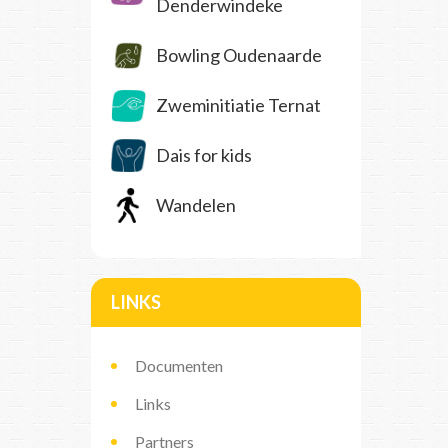
Denderwindeke
Bowling Oudenaarde
Zweminitiatie Ternat
Dais for kids
Wandelen
LINKS
Documenten
Links
Partners