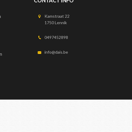
CONTACT INFO
n
Kamstraat 22
1750 Lennik
0497452898
info@dais.be
n