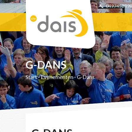
049745289
G-DANS
Start
-
Evenementen
-
G-Dans