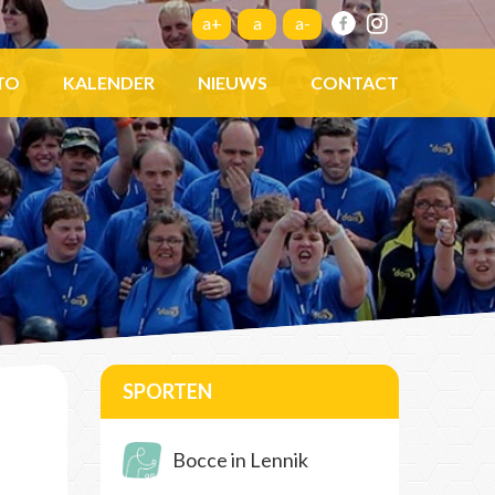
a+
a
a-
TO
KALENDER
NIEUWS
CONTACT
SPORTEN
Bocce in Lennik