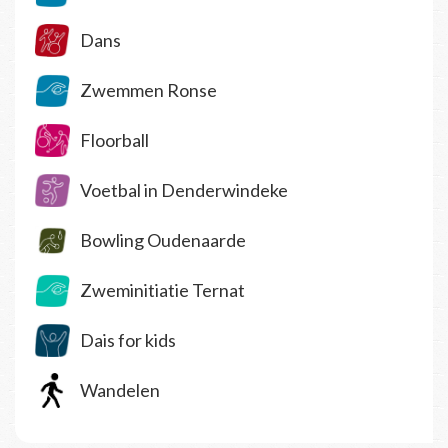
Dans
Zwemmen Ronse
Floorball
Voetbal in Denderwindeke
Bowling Oudenaarde
Zweminitiatie Ternat
Dais for kids
Wandelen