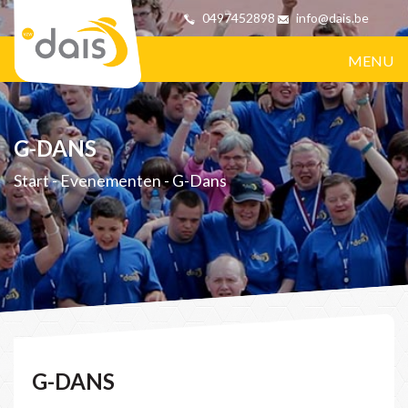
0497452898
info@dais.be
MENU
G-DANS
Start
-
Evenementen
-
G-Dans
G-DANS