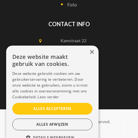
Foto
CONTACT INFO
Kamstraat 22
1750 Lennik
×
Deze website maakt
gebruik van cookies.
0497452898
Deze website gebruikt cookies om uw
info@dais.be
gebruikerservaring te verbeteren. Door
onze website te gebruiken, stemt u in met
alle cookies in overeenstemming met ons
Cookiebeleid.
Lees verder
ALLES ACCEPTEREN
Copyright © 2021 Dais. All rights reserved.
ALLES AFWIJZEN
Sitemap
–
GDPR
DETAILS WEERGEVEN