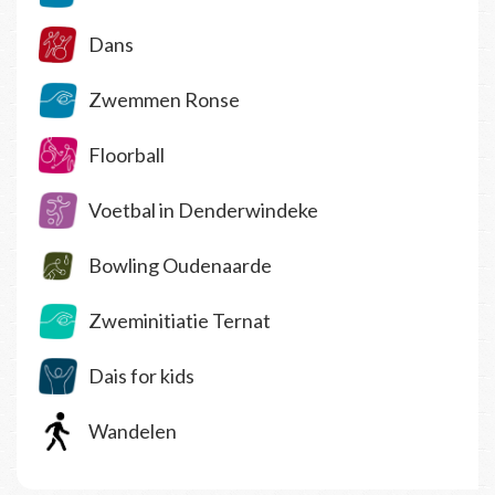
Dans
Zwemmen Ronse
Floorball
Voetbal in Denderwindeke
Bowling Oudenaarde
Zweminitiatie Ternat
Dais for kids
Wandelen