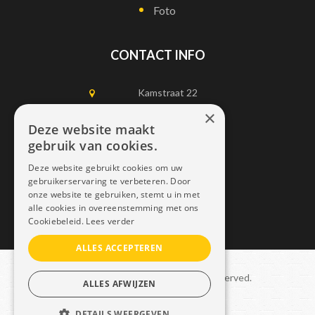
Foto
CONTACT INFO
Kamstraat 22
1750 Lennik
×
Deze website maakt
gebruik van cookies.
0497452898
Deze website gebruikt cookies om uw
info@dais.be
gebruikerservaring te verbeteren. Door
onze website te gebruiken, stemt u in met
alle cookies in overeenstemming met ons
Cookiebeleid.
Lees verder
ALLES ACCEPTEREN
Copyright © 2021 Dais. All rights reserved.
ALLES AFWIJZEN
Sitemap
–
GDPR
DETAILS WEERGEVEN