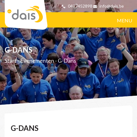
0497452898
info@dais.be
MENU
G-DANS
Start
-
Evenementen
-
G-Dans
G-DANS