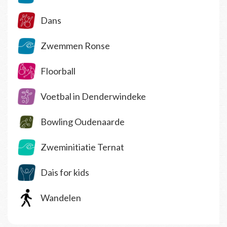
Dans
Zwemmen Ronse
Floorball
Voetbal in Denderwindeke
Bowling Oudenaarde
Zweminitiatie Ternat
Dais for kids
Wandelen