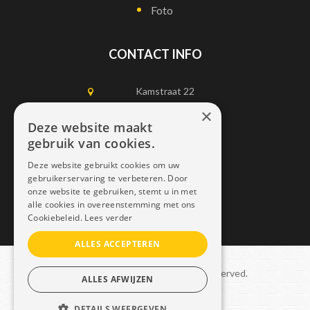
Foto
CONTACT INFO
Kamstraat 22
1750 Lennik
×
Deze website maakt
gebruik van cookies.
0497452898
Deze website gebruikt cookies om uw
info@dais.be
gebruikerservaring te verbeteren. Door
onze website te gebruiken, stemt u in met
alle cookies in overeenstemming met ons
Cookiebeleid.
Lees verder
ALLES ACCEPTEREN
Copyright © 2021 Dais. All rights reserved.
ALLES AFWIJZEN
Sitemap
–
GDPR
DETAILS WEERGEVEN