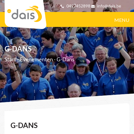
0497452898
info@dais.be
MENU
G-DANS
Start
-
Evenementen
-
G-Dans
G-DANS