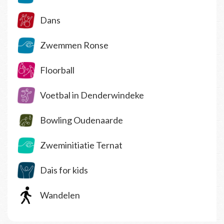
Dans
Zwemmen Ronse
Floorball
Voetbal in Denderwindeke
Bowling Oudenaarde
Zweminitiatie Ternat
Dais for kids
Wandelen