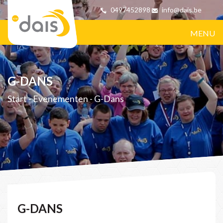
0497452898
info@dais.be
MENU
G-DANS
Start
-
Evenementen
-
G-Dans
G-DANS