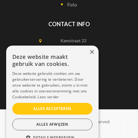
Foto
CONTACT INFO
Kamstraat 22
1750 Lennik
×
Deze website maakt
gebruik van cookies.
0497452898
Deze website gebruikt cookies om uw
info@dais.be
gebruikerservaring te verbeteren. Door
onze website te gebruiken, stemt u in met
alle cookies in overeenstemming met ons
Cookiebeleid.
Lees verder
ALLES ACCEPTEREN
Copyright © 2021 Dais. All rights reserved.
ALLES AFWIJZEN
Sitemap
–
GDPR
DETAILS WEERGEVEN