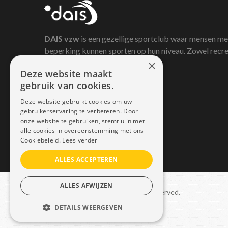
DAIS
vzw
is een gezellige sportclub waar mensen me
beperking kunnen sporten op hun niveau. Zowel recre
×
als competitief.
Deze website maakt
gebruik van cookies.
Deze website gebruikt cookies om uw
gebruikerservaring te verbeteren. Door
onze website te gebruiken, stemt u in met
alle cookies in overeenstemming met ons
Cookiebeleid.
Lees verder
ALLES ACCEPTEREN
ALLES AFWIJZEN
Copyright © 2021 Dais. All rights reserved.
DETAILS WEERGEVEN
Sitemap
–
GDPR
STRIKT NOODZAKELIJK