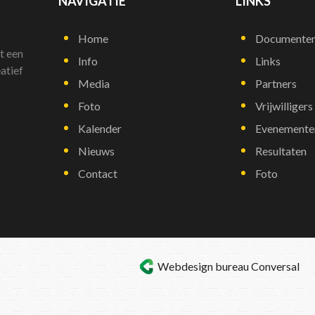
NAVIGATIE
LINKS
Home
Documente
t een
Info
Links
atief
Media
Partners
Foto
Vrijwilligers
Kalender
Evenemente
Nieuws
Resultaten
Contact
Foto
Webdesign bureau
Conversal