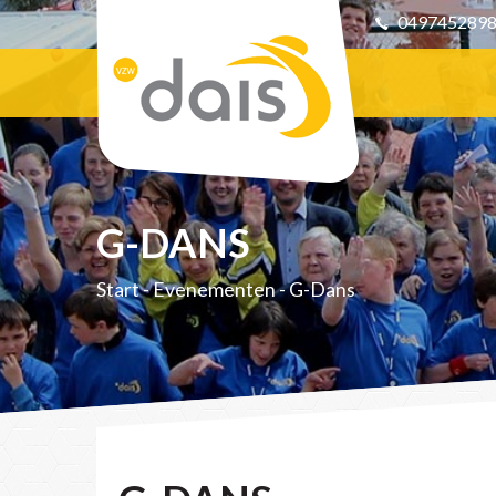
049745289
G-DANS
Start
-
Evenementen
-
G-Dans