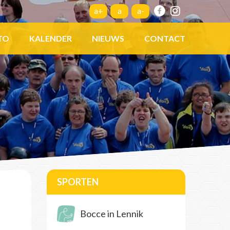
a+
a
a-
TO
KALENDER
NIEUWS
CONTACT
SPORTEN
Bocce in Lennik