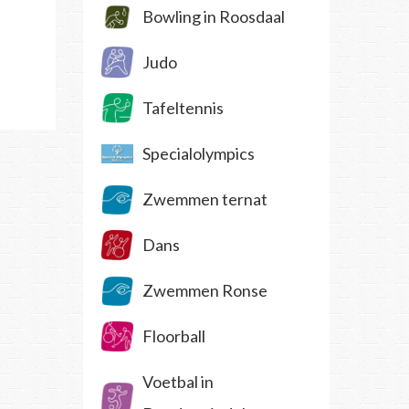
Bowling in Roosdaal
Judo
Tafeltennis
Specialolympics
Zwemmen ternat
Dans
Zwemmen Ronse
Floorball
Voetbal in