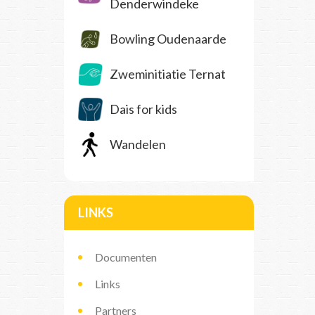
Denderwindeke
Bowling Oudenaarde
Zweminitiatie Ternat
Dais for kids
Wandelen
LINKS
Documenten
Links
Partners