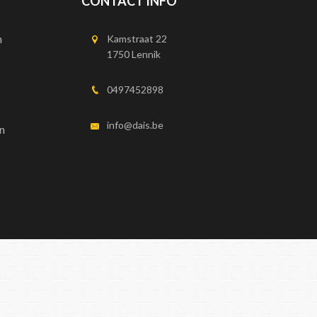
CONTACT INFO
n
Kamstraat 22
1750 Lennik
0497452898
info@dais.be
n