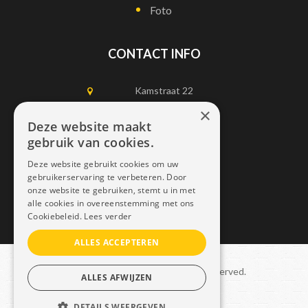
Foto
CONTACT INFO
Kamstraat 22
1750 Lennik
×
Deze website maakt
gebruik van cookies.
0497452898
Deze website gebruikt cookies om uw
info@dais.be
gebruikerservaring te verbeteren. Door
onze website te gebruiken, stemt u in met
alle cookies in overeenstemming met ons
Cookiebeleid.
Lees verder
ALLES ACCEPTEREN
Copyright © 2021 Dais. All rights reserved.
ALLES AFWIJZEN
Sitemap
–
GDPR
DETAILS WEERGEVEN