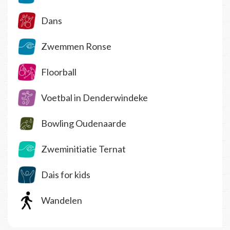
Dans
Zwemmen Ronse
Floorball
Voetbal in Denderwindeke
Bowling Oudenaarde
Zweminitiatie Ternat
Dais for kids
Wandelen