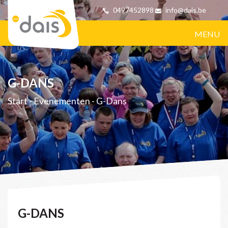
0497452898
info@dais.be
MENU
G-DANS
Start
-
Evenementen
-
G-Dans
G-DANS