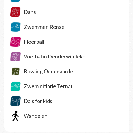
Dans
Zwemmen Ronse
Floorball
Voetbal in Denderwindeke
Bowling Oudenaarde
Zweminitiatie Ternat
Dais for kids
Wandelen