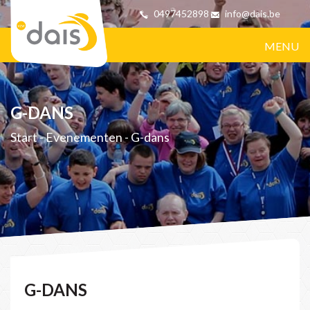
0497452898
info@dais.be
MENU
G-DANS
Start
-
Evenementen
-
G-dans
G-DANS