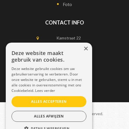
Foto
CONTACT INFO
Kamstraat 22
1750 Lennik
×
Deze website maakt
gebruik van cookies.
0497452898
Deze website gebruikt cookies om uw
info@dais.be
gebruikerservaring te verbeteren. Door
onze website te gebruiken, stemt u in met
alle cookies in overeenstemming met ons
Cookiebeleid.
Lees verder
ALLES ACCEPTEREN
Copyright © 2021 Dais. All rights reserved.
ALLES AFWIJZEN
Sitemap
–
GDPR
DETAILS WEERGEVEN