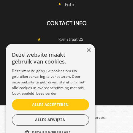
Foto
CONTACT INFO
Kamstraat 22
1750 Lennik
×
Deze website maakt
gebruik van cookies.
0497452898
Deze website gebruikt cookies om uw
info@dais.be
gebruikerservaring te verbeteren. Door
onze website te gebruiken, stemt u in met
alle cookies in overeenstemming met ons
Cookiebeleid.
Lees verder
ALLES ACCEPTEREN
Copyright © 2021 Dais. All rights reserved.
ALLES AFWIJZEN
Sitemap
–
GDPR
DETAILS WEERGEVEN