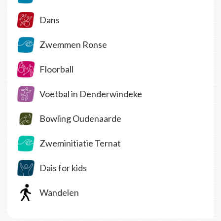
Dans
Zwemmen Ronse
Floorball
Voetbal in Denderwindeke
Bowling Oudenaarde
Zweminitiatie Ternat
Dais for kids
Wandelen