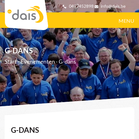
0497452898
info@dais.be
MENU
G-DANS
Start
-
Evenementen
-
G-dans
G-DANS