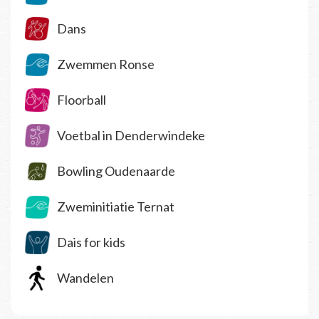
Dans
Zwemmen Ronse
Floorball
Voetbal in Denderwindeke
Bowling Oudenaarde
Zweminitiatie Ternat
Dais for kids
Wandelen