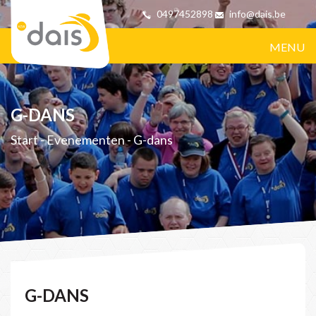
0497452898
info@dais.be
MENU
G-DANS
Start
-
Evenementen
-
G-dans
G-DANS