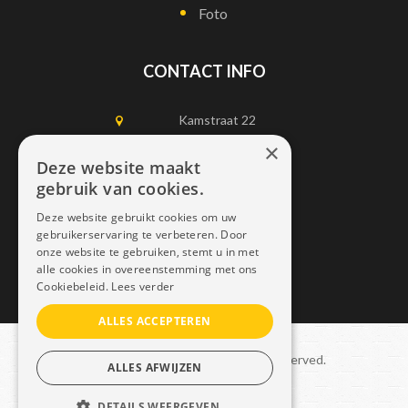
Foto
CONTACT INFO
Kamstraat 22
1750 Lennik
×
Deze website maakt
gebruik van cookies.
0497452898
Deze website gebruikt cookies om uw
info@dais.be
gebruikerservaring te verbeteren. Door
onze website te gebruiken, stemt u in met
alle cookies in overeenstemming met ons
Cookiebeleid.
Lees verder
ALLES ACCEPTEREN
Copyright © 2021 Dais. All rights reserved.
ALLES AFWIJZEN
Sitemap
–
GDPR
DETAILS WEERGEVEN