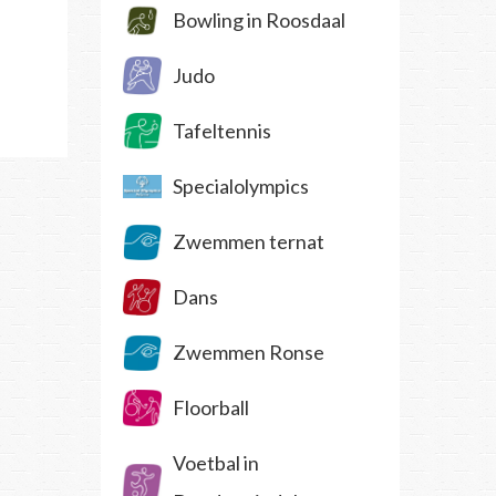
Bowling in Roosdaal
Judo
Tafeltennis
Specialolympics
Zwemmen ternat
Dans
Zwemmen Ronse
Floorball
Voetbal in