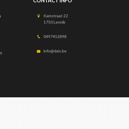
CONTACT INFO
n
Kamstraat 22
1750 Lennik
0497452898
info@dais.be
n