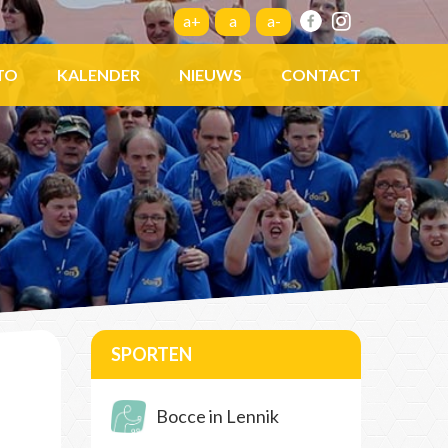
a+
a
a-
TO
KALENDER
NIEUWS
CONTACT
SPORTEN
Bocce in Lennik