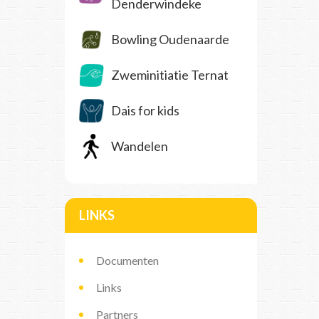
Denderwindeke
Bowling Oudenaarde
Zweminitiatie Ternat
Dais for kids
Wandelen
LINKS
Documenten
Links
Partners