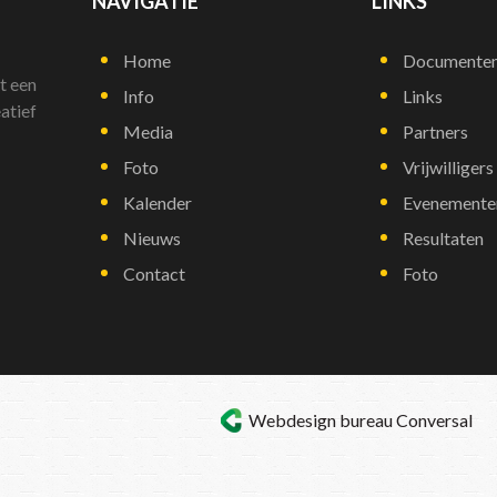
NAVIGATIE
LINKS
Home
Documente
t een
Info
Links
atief
Media
Partners
Foto
Vrijwilligers
Kalender
Evenemente
Nieuws
Resultaten
Contact
Foto
Webdesign bureau
Conversal