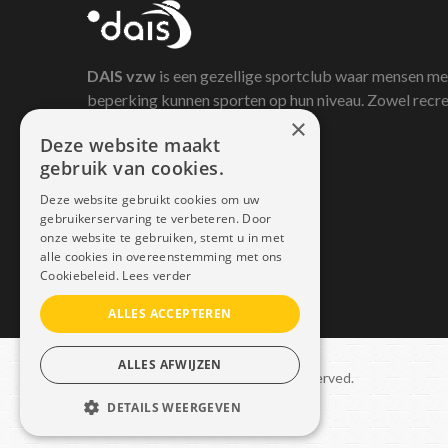
DAIS
vzw
is een gezellige sportclub waar mensen me
beperking kunnen sporten op hun niveau. Zowel recre
×
als competitief.
Deze website maakt
gebruik van cookies.
Deze website gebruikt cookies om uw
gebruikerservaring te verbeteren. Door
onze website te gebruiken, stemt u in met
alle cookies in overeenstemming met ons
Cookiebeleid.
Lees verder
ALLES ACCEPTEREN
ALLES AFWIJZEN
Copyright © 2021 Dais. All rights reserved.
DETAILS WEERGEVEN
Sitemap
–
GDPR
STRIKT NOODZAKELIJK