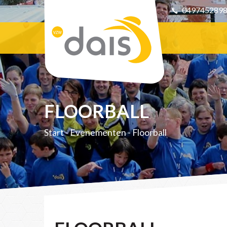
049745289
FLOORBALL
Start
-
Evenementen
-
Floorball