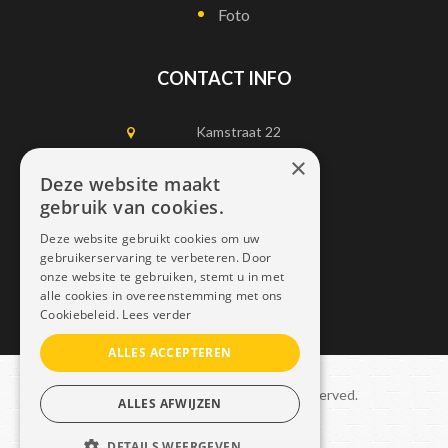
Foto
CONTACT INFO
Kamstraat 22
1750 Lennik
×
Deze website maakt
gebruik van cookies.
0497452898
Deze website gebruikt cookies om uw
info@dais.be
gebruikerservaring te verbeteren. Door
onze website te gebruiken, stemt u in met
alle cookies in overeenstemming met ons
Cookiebeleid.
Lees verder
ALLES ACCEPTEREN
Copyright © 2021 Dais. All rights reserved.
ALLES AFWIJZEN
Sitemap
–
GDPR
DETAILS WEERGEVEN