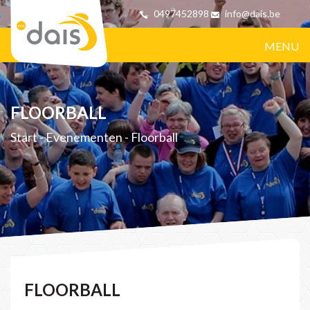
0497452898
info@dais.be
MENU
FLOORBALL
Start
-
Evenementen
-
Floorball
FLOORBALL