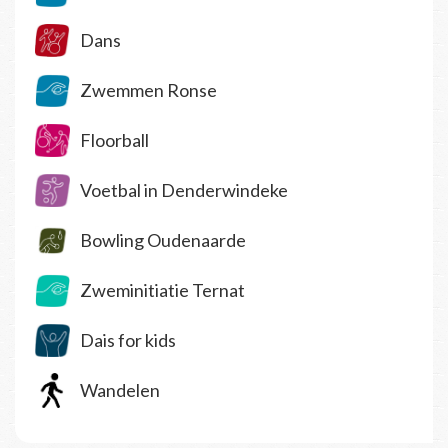
Dans
Zwemmen Ronse
Floorball
Voetbal in Denderwindeke
Bowling Oudenaarde
Zweminitiatie Ternat
Dais for kids
Wandelen