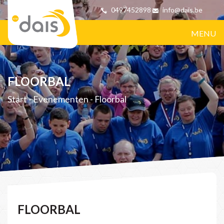
0497452898
info@dais.be
MENU
FLOORBAL
Start
-
Evenementen
-
Floorbal
FLOORBAL