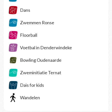
Dans
Zwemmen Ronse
Floorball
Voetbal in Denderwindeke
Bowling Oudenaarde
Zweminitiatie Ternat
Dais for kids
Wandelen