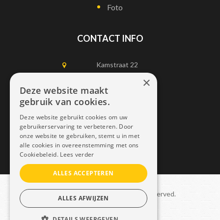
Foto
CONTACT INFO
Kamstraat 22
1750 Lennik
×
Deze website maakt
gebruik van cookies.
0497452898
Deze website gebruikt cookies om uw
info@dais.be
gebruikerservaring te verbeteren. Door
onze website te gebruiken, stemt u in met
alle cookies in overeenstemming met ons
Cookiebeleid.
Lees verder
ALLES ACCEPTEREN
Copyright © 2021 Dais. All rights reserved.
ALLES AFWIJZEN
Sitemap
–
GDPR
DETAILS WEERGEVEN