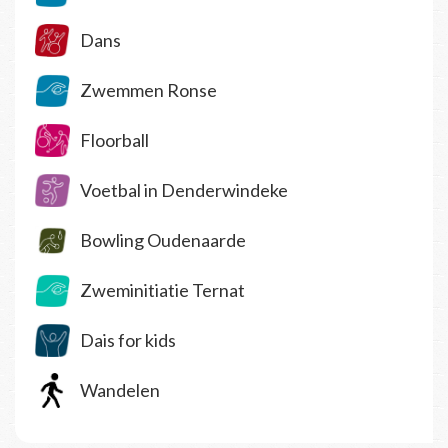
Dans
Zwemmen Ronse
Floorball
Voetbal in Denderwindeke
Bowling Oudenaarde
Zweminitiatie Ternat
Dais for kids
Wandelen