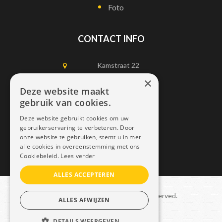
Foto
CONTACT INFO
Kamstraat 22
1750 Lennik
×
Deze website maakt
gebruik van cookies.
0497452898
Deze website gebruikt cookies om uw
info@dais.be
gebruikerservaring te verbeteren. Door
onze website te gebruiken, stemt u in met
alle cookies in overeenstemming met ons
Cookiebeleid.
Lees verder
ALLES ACCEPTEREN
Copyright © 2021 Dais. All rights reserved.
ALLES AFWIJZEN
Sitemap
–
GDPR
DETAILS WEERGEVEN