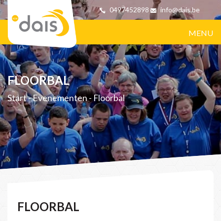
0497452898
info@dais.be
MENU
FLOORBAL
Start
-
Evenementen
-
Floorbal
FLOORBAL