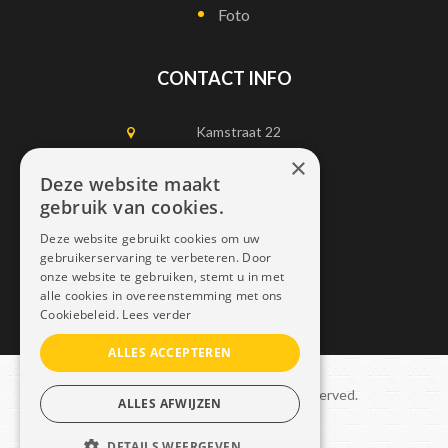
Foto
CONTACT INFO
Kamstraat 22
1750 Lennik
×
Deze website maakt
gebruik van cookies.
0497452898
Deze website gebruikt cookies om uw
info@dais.be
gebruikerservaring te verbeteren. Door
onze website te gebruiken, stemt u in met
alle cookies in overeenstemming met ons
Cookiebeleid.
Lees verder
ALLES ACCEPTEREN
Copyright © 2021 Dais. All rights reserved.
ALLES AFWIJZEN
Sitemap
–
GDPR
DETAILS WEERGEVEN