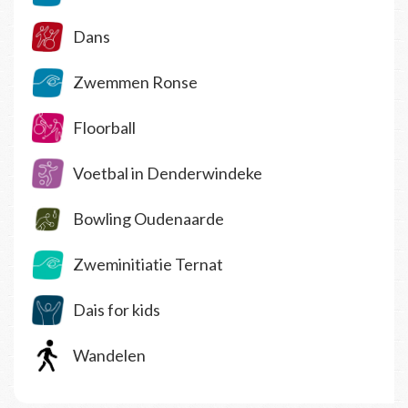
Dans
Zwemmen Ronse
Floorball
Voetbal in Denderwindeke
Bowling Oudenaarde
Zweminitiatie Ternat
Dais for kids
Wandelen