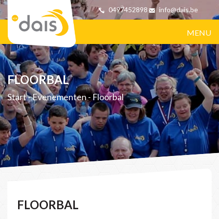
0497452898
info@dais.be
MENU
FLOORBAL
Start
-
Evenementen
-
Floorbal
FLOORBAL