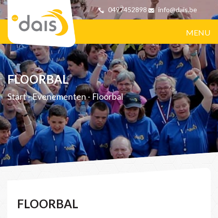
0497452898
info@dais.be
MENU
FLOORBAL
Start
-
Evenementen
-
Floorbal
FLOORBAL