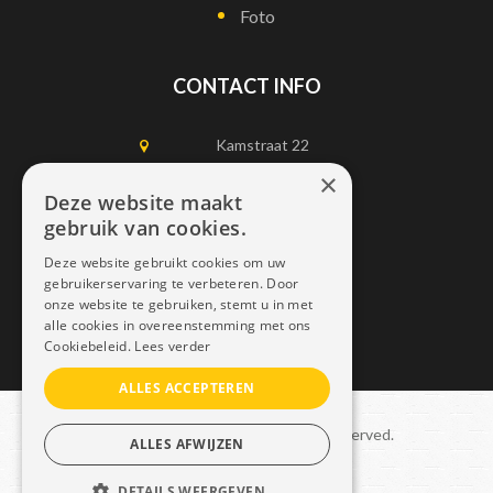
Foto
CONTACT INFO
Kamstraat 22
1750 Lennik
×
Deze website maakt
gebruik van cookies.
0497452898
Deze website gebruikt cookies om uw
info@dais.be
gebruikerservaring te verbeteren. Door
onze website te gebruiken, stemt u in met
alle cookies in overeenstemming met ons
Cookiebeleid.
Lees verder
ALLES ACCEPTEREN
Copyright © 2021 Dais. All rights reserved.
ALLES AFWIJZEN
Sitemap
–
GDPR
DETAILS WEERGEVEN