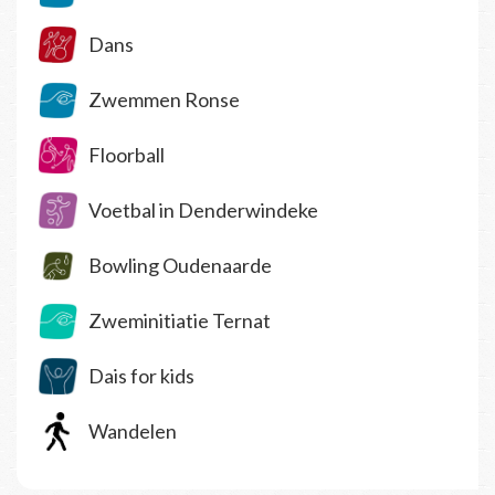
Dans
Zwemmen Ronse
Floorball
Voetbal in Denderwindeke
Bowling Oudenaarde
Zweminitiatie Ternat
Dais for kids
Wandelen