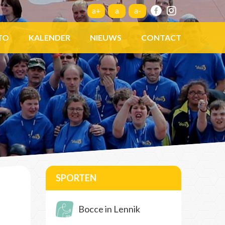
a+
a
a-
TO
KALENDER
NIEUWS
CONTACT
SPORTEN
Bocce in Lennik