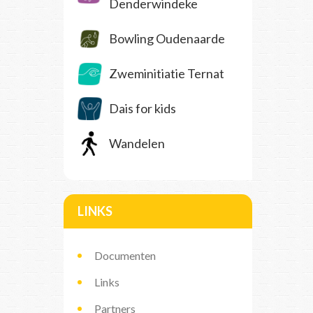
Denderwindeke
Bowling Oudenaarde
Zweminitiatie Ternat
Dais for kids
Wandelen
LINKS
Documenten
Links
Partners