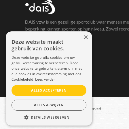
DAIS
vzw
is een gezellige sportclub waar mensen me
beperking kunnen sporten op hun niveau. Zowel recre
×
als competitief.
Deze website maakt
gebruik van cookies.
Deze website gebruikt cookies om uw
gebruikerservaring te verbeteren. Door
onze website te gebruiken, stemt u in met
alle cookies in overeenstemming met ons
Cookiebeleid.
Lees verder
ALLES ACCEPTEREN
ALLES AFWIJZEN
Copyright © 2021 Dais. All rights reserved.
DETAILS WEERGEVEN
Sitemap
–
GDPR
STRIKT NOODZAKELIJK