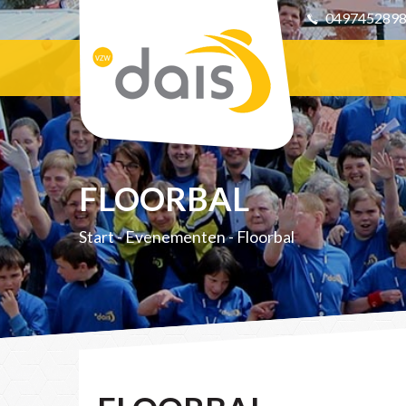
049745289
FLOORBAL
Start
-
Evenementen
-
Floorbal