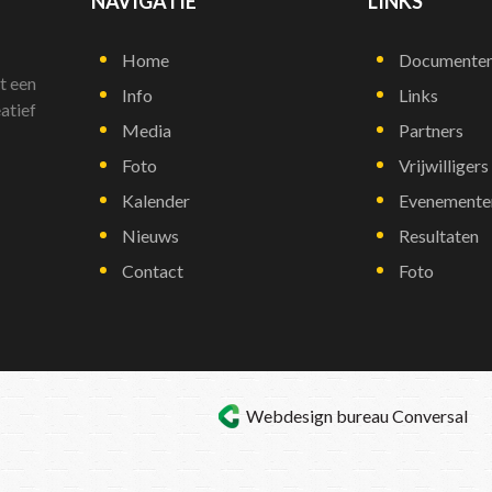
NAVIGATIE
LINKS
Home
Documente
t een
Info
Links
atief
Media
Partners
Foto
Vrijwilligers
Kalender
Evenemente
Nieuws
Resultaten
Contact
Foto
Webdesign bureau
Conversal