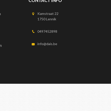
CONTACT INFO
n
Kamstraat 22
1750 Lennik
0497452898
info@dais.be
n