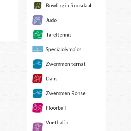
Bowling in Roosdaal
Judo
Tafeltennis
Specialolympics
Zwemmen ternat
Dans
Zwemmen Ronse
Floorball
Voetbal in