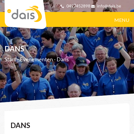
0497452898
info@dais.be
MENU
DANS
Start
-
Evenementen
-
Dans
DANS