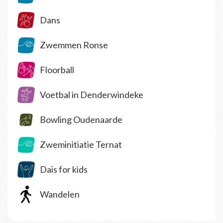
Dans
Zwemmen Ronse
Floorball
Voetbal in Denderwindeke
Bowling Oudenaarde
Zweminitiatie Ternat
Dais for kids
Wandelen