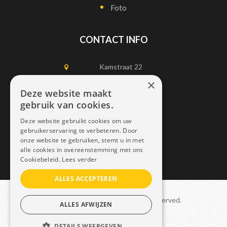
Foto
CONTACT INFO
Kamstraat 22
1750 Lennik
×
Deze website maakt
gebruik van cookies.
0497452898
Deze website gebruikt cookies om uw
info@dais.be
gebruikerservaring te verbeteren. Door
onze website te gebruiken, stemt u in met
alle cookies in overeenstemming met ons
Cookiebeleid.
Lees verder
ALLES ACCEPTEREN
Copyright © 2021 Dais. All rights reserved.
ALLES AFWIJZEN
Sitemap
–
GDPR
DETAILS WEERGEVEN