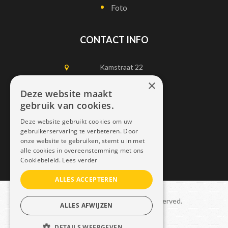
Foto
CONTACT INFO
Kamstraat 22
1750 Lennik
×
Deze website maakt
gebruik van cookies.
0497452898
Deze website gebruikt cookies om uw
info@dais.be
gebruikerservaring te verbeteren. Door
onze website te gebruiken, stemt u in met
alle cookies in overeenstemming met ons
Cookiebeleid.
Lees verder
ALLES ACCEPTEREN
Copyright © 2021 Dais. All rights reserved.
ALLES AFWIJZEN
Sitemap
–
GDPR
DETAILS WEERGEVEN