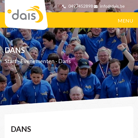
0497452898
info@dais.be
MENU
DANS
Start
-
Evenementen
-
Dans
DANS