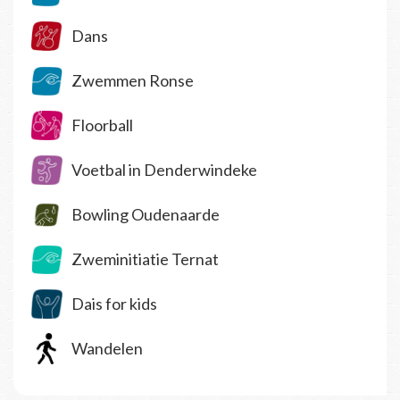
Dans
Zwemmen Ronse
Floorball
Voetbal in Denderwindeke
Bowling Oudenaarde
Zweminitiatie Ternat
Dais for kids
Wandelen