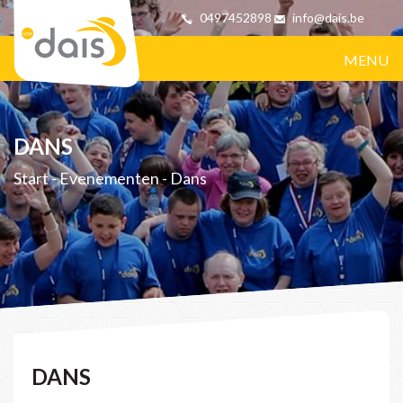
0497452898
info@dais.be
MENU
DANS
Start
-
Evenementen
-
Dans
DANS