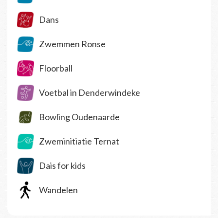
Dans
Zwemmen Ronse
Floorball
Voetbal in Denderwindeke
Bowling Oudenaarde
Zweminitiatie Ternat
Dais for kids
Wandelen