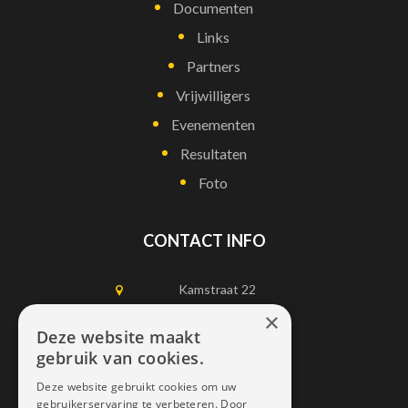
Documenten
Links
Partners
Vrijwilligers
Evenementen
Resultaten
Foto
CONTACT INFO
Kamstraat 22
1750 Lennik
×
Deze website maakt
gebruik van cookies.
0497452898
Deze website gebruikt cookies om uw
info@dais.be
gebruikerservaring te verbeteren. Door