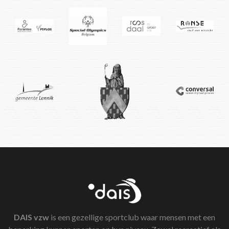
DAIS
vzw
is een gezellige sportclub waar mensen met een