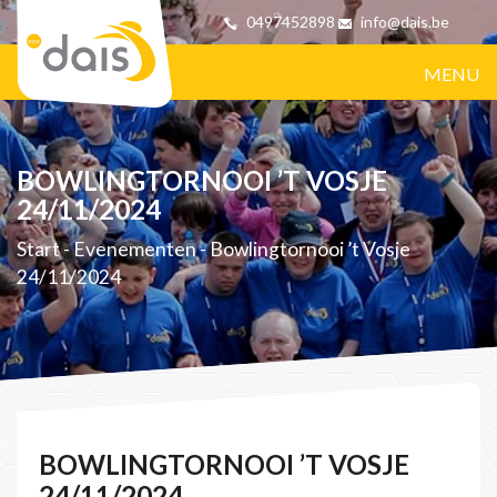
0497452898
info@dais.be
MENU
BOWLINGTORNOOI ’T VOSJE
24/11/2024
Start
-
Evenementen
-
Bowlingtornooi ’t Vosje
24/11/2024
BOWLINGTORNOOI ’T VOSJE
24/11/2024