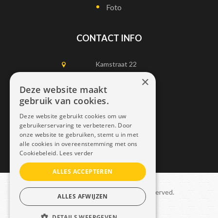
Foto
CONTACT INFO
Kamstraat 22
1750 Lennik
×
Deze website maakt
gebruik van cookies.
0497452898
Deze website gebruikt cookies om uw
info@dais.be
gebruikerservaring te verbeteren. Door
onze website te gebruiken, stemt u in met
alle cookies in overeenstemming met ons
Cookiebeleid.
Lees verder
ALLES ACCEPTEREN
Copyright © 2021 Dais. All rights reserved.
ALLES AFWIJZEN
Sitemap
–
GDPR
DETAILS WEERGEVEN