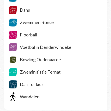
Dans
Zwemmen Ronse
Floorball
Voetbal in Denderwindeke
Bowling Oudenaarde
Zweminitiatie Ternat
Dais for kids
Wandelen