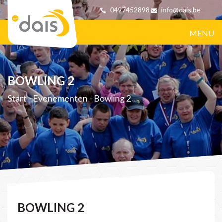
0497452898
info@dais.be
MENU
BOWLING 2
Start
-
Evenementen
-
Bowling 2
BOWLING 2