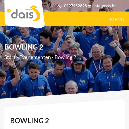
0497452898
info@dais.be
MENU
BOWLING 2
Start
-
Evenementen
-
Bowling 2
BOWLING 2