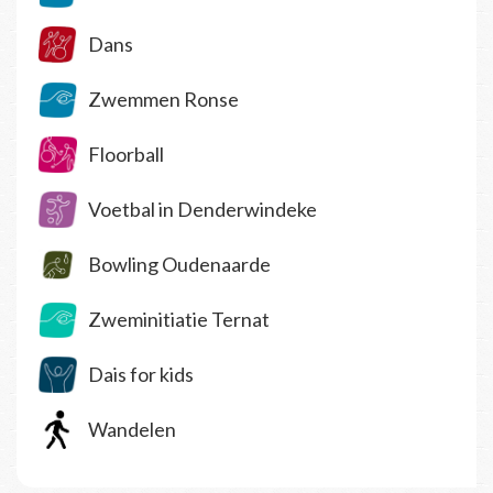
Dans
Zwemmen Ronse
Floorball
Voetbal in Denderwindeke
Bowling Oudenaarde
Zweminitiatie Ternat
Dais for kids
Wandelen