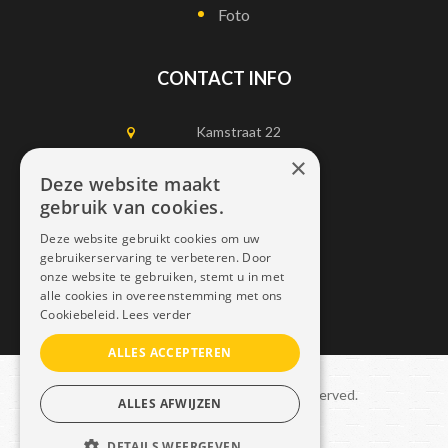
Foto
CONTACT INFO
Kamstraat 22
1750 Lennik
×
Deze website maakt
gebruik van cookies.
0497452898
Deze website gebruikt cookies om uw
info@dais.be
gebruikerservaring te verbeteren. Door
onze website te gebruiken, stemt u in met
alle cookies in overeenstemming met ons
Cookiebeleid.
Lees verder
ALLES ACCEPTEREN
Copyright © 2021 Dais. All rights reserved.
ALLES AFWIJZEN
Sitemap
–
GDPR
DETAILS WEERGEVEN