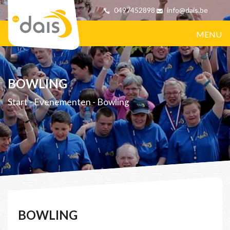
0497452898
info@dais.be
MENU
BOWLING
Start
-
Evenementen
-
Bowling
BOWLING