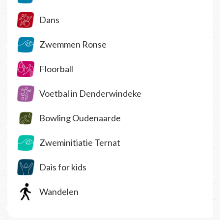
Dans
Zwemmen Ronse
Floorball
Voetbal in Denderwindeke
Bowling Oudenaarde
Zweminitiatie Ternat
Dais for kids
Wandelen