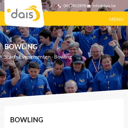
0497452898
info@dais.be
MENU
BOWLING
Start
-
Evenementen
-
Bowling
BOWLING