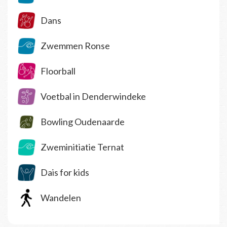
Dans
Zwemmen Ronse
Floorball
Voetbal in Denderwindeke
Bowling Oudenaarde
Zweminitiatie Ternat
Dais for kids
Wandelen