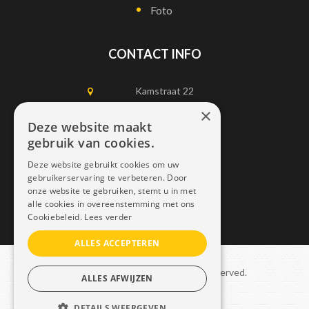
Foto
CONTACT INFO
Kamstraat 22
1750 Lennik
×
Deze website maakt
gebruik van cookies.
0497452898
Deze website gebruikt cookies om uw
info@dais.be
gebruikerservaring te verbeteren. Door
onze website te gebruiken, stemt u in met
alle cookies in overeenstemming met ons
Cookiebeleid.
Lees verder
ALLES ACCEPTEREN
Copyright © 2021 Dais. All rights reserved.
ALLES AFWIJZEN
Sitemap
–
GDPR
DETAILS WEERGEVEN