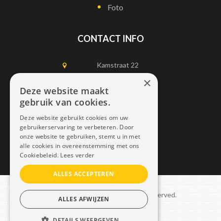
Foto
CONTACT INFO
Kamstraat 22
1750 Lennik
×
Deze website maakt
gebruik van cookies.
0497452898
Deze website gebruikt cookies om uw
info@dais.be
gebruikerservaring te verbeteren. Door
onze website te gebruiken, stemt u in met
alle cookies in overeenstemming met ons
Cookiebeleid.
Lees verder
ALLES ACCEPTEREN
Copyright © 2021 Dais. All rights reserved.
ALLES AFWIJZEN
Sitemap
–
GDPR
DETAILS WEERGEVEN