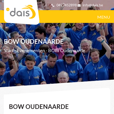
0497452898
info@dais.be
MENU
BOW OUDENAARDE
Start
-
Evenementen
-
BOW Oudenaarde
BOW OUDENAARDE