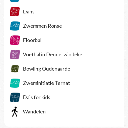
Dans
Zwemmen Ronse
Floorball
Voetbal in Denderwindeke
Bowling Oudenaarde
Zweminitiatie Ternat
Dais for kids
Wandelen