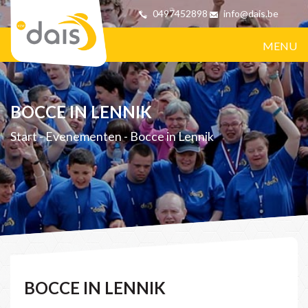
0497452898
info@dais.be
MENU
BOCCE IN LENNIK
Start
-
Evenementen
-
Bocce in Lennik
BOCCE IN LENNIK