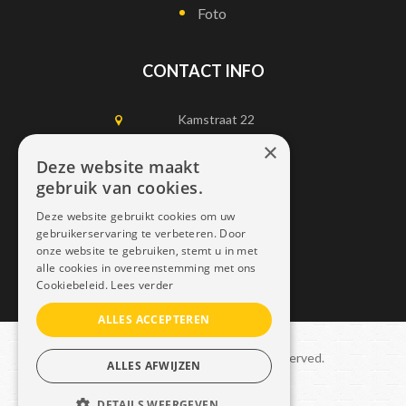
Foto
CONTACT INFO
Kamstraat 22
1750 Lennik
×
Deze website maakt
gebruik van cookies.
0497452898
Deze website gebruikt cookies om uw
info@dais.be
gebruikerservaring te verbeteren. Door
onze website te gebruiken, stemt u in met
alle cookies in overeenstemming met ons
Cookiebeleid.
Lees verder
ALLES ACCEPTEREN
Copyright © 2021 Dais. All rights reserved.
ALLES AFWIJZEN
Sitemap
–
GDPR
DETAILS WEERGEVEN