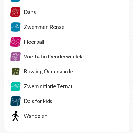
Dans
Zwemmen Ronse
Floorball
Voetbal in Denderwindeke
Bowling Oudenaarde
Zweminitiatie Ternat
Dais for kids
Wandelen