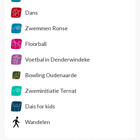
Dans
Zwemmen Ronse
Floorball
Voetbal in Denderwindeke
Bowling Oudenaarde
Zweminitiatie Ternat
Dais for kids
Wandelen