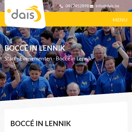
0497452898
info@dais.be
MENU
BOCCÉ IN LENNIK
Start
-
Evenementen
-
Boccé in Lennik
BOCCÉ IN LENNIK