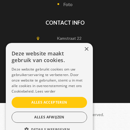
Foto
CONTACT INFO
Kamstraat 22
1750 Lennik
×
Deze website maakt
gebruik van cookies.
0497452898
Deze website gebruikt cookies om uw
info@dais.be
gebruikerservaring te verbeteren. Door
onze website te gebruiken, stemt u in met
alle cookies in overeenstemming met ons
Cookiebeleid.
Lees verder
ALLES ACCEPTEREN
Copyright © 2021 Dais. All rights reserved.
ALLES AFWIJZEN
Sitemap
–
GDPR
DETAILS WEERGEVEN