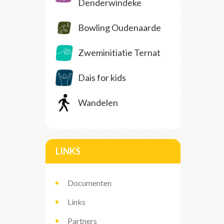
Denderwindeke
Bowling Oudenaarde
Zweminitiatie Ternat
Dais for kids
Wandelen
LINKS
Documenten
Links
Partners