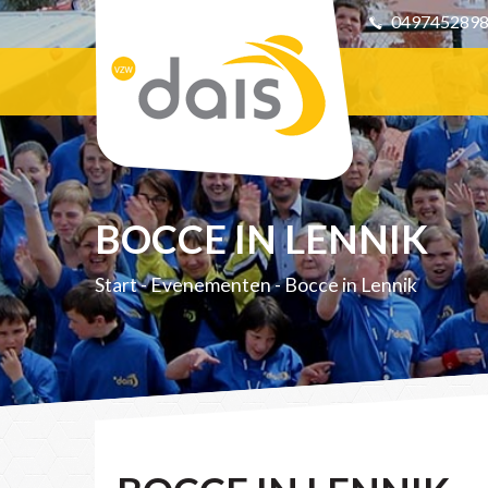
049745289
BOCCE IN LENNIK
Start
-
Evenementen
-
Bocce in Lennik