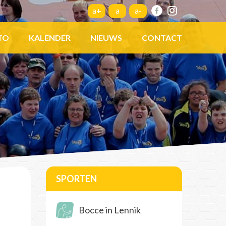
a+
a
a-
TO
KALENDER
NIEUWS
CONTACT
SPORTEN
Bocce in Lennik