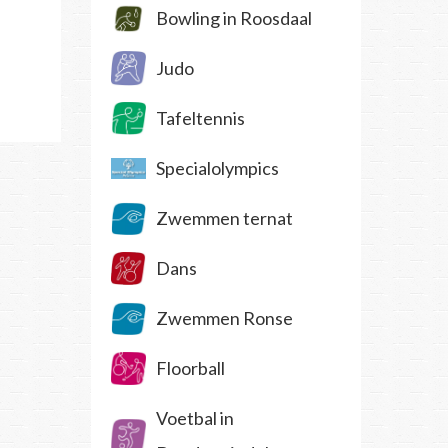
Bowling in Roosdaal
Judo
Tafeltennis
Specialolympics
Zwemmen ternat
Dans
Zwemmen Ronse
Floorball
Voetbal in