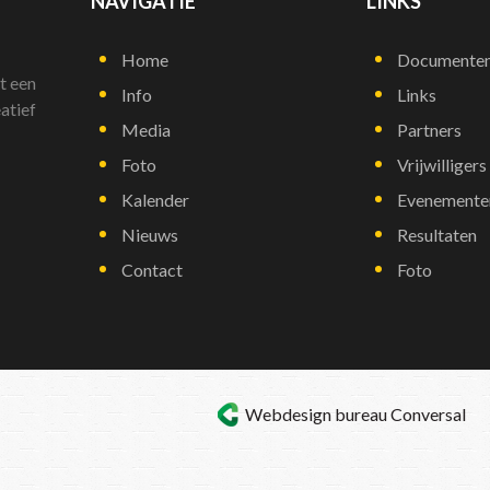
NAVIGATIE
LINKS
Home
Documente
t een
Info
Links
atief
Media
Partners
Foto
Vrijwilligers
Kalender
Evenemente
Nieuws
Resultaten
Contact
Foto
Webdesign bureau
Conversal