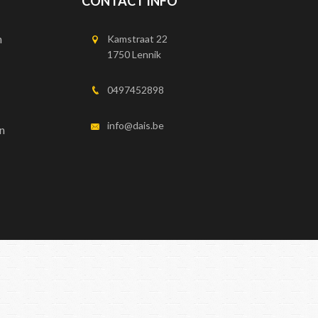
CONTACT INFO
n
Kamstraat 22
1750 Lennik
0497452898
info@dais.be
n