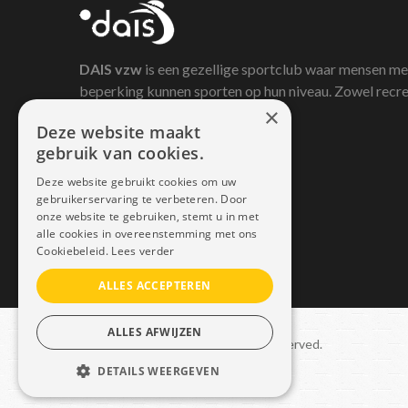
DAIS
vzw
is een gezellige sportclub waar mensen me
beperking kunnen sporten op hun niveau. Zowel recre
×
als competitief.
Deze website maakt
gebruik van cookies.
Deze website gebruikt cookies om uw
gebruikerservaring te verbeteren. Door
onze website te gebruiken, stemt u in met
alle cookies in overeenstemming met ons
Cookiebeleid.
Lees verder
ALLES ACCEPTEREN
ALLES AFWIJZEN
Copyright © 2021 Dais. All rights reserved.
DETAILS WEERGEVEN
Sitemap
–
GDPR
STRIKT NOODZAKELIJK