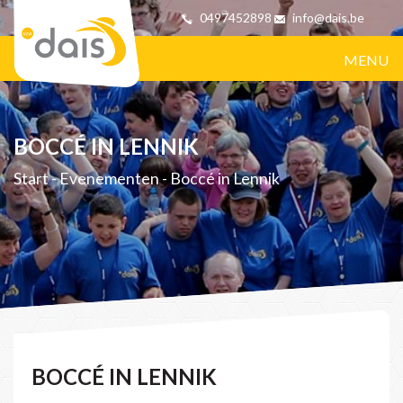
0497452898
info@dais.be
MENU
BOCCÉ IN LENNIK
Start
-
Evenementen
-
Boccé in Lennik
BOCCÉ IN LENNIK