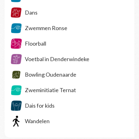
Dans
Zwemmen Ronse
Floorball
Voetbal in Denderwindeke
Bowling Oudenaarde
Zweminitiatie Ternat
Dais for kids
Wandelen