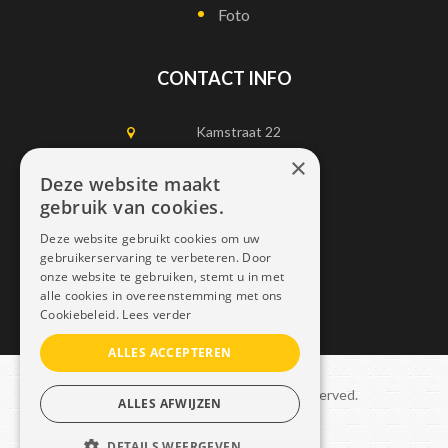
Foto
CONTACT INFO
Kamstraat 22
1750 Lennik
×
Deze website maakt
gebruik van cookies.
0497452898
Deze website gebruikt cookies om uw
info@dais.be
gebruikerservaring te verbeteren. Door
onze website te gebruiken, stemt u in met
alle cookies in overeenstemming met ons
Cookiebeleid.
Lees verder
ALLES ACCEPTEREN
Copyright © 2021 Dais. All rights reserved.
ALLES AFWIJZEN
Sitemap
–
GDPR
DETAILS WEERGEVEN