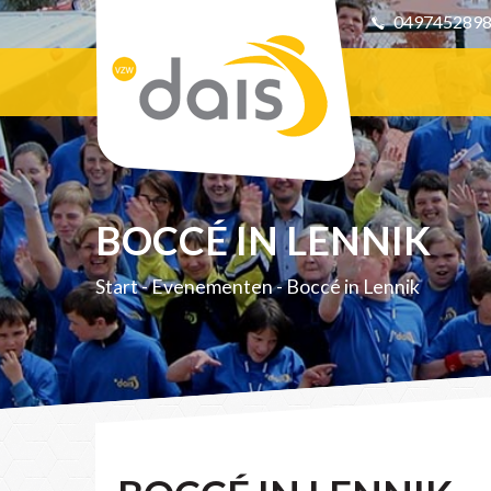
049745289
BOCCÉ IN LENNIK
Start
-
Evenementen
-
Boccé in Lennik