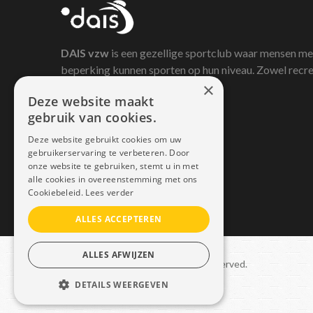
DAIS
vzw
is een gezellige sportclub waar mensen me
beperking kunnen sporten op hun niveau. Zowel recre
×
als competitief.
Deze website maakt
gebruik van cookies.
Deze website gebruikt cookies om uw
gebruikerservaring te verbeteren. Door
onze website te gebruiken, stemt u in met
alle cookies in overeenstemming met ons
Cookiebeleid.
Lees verder
ALLES ACCEPTEREN
ALLES AFWIJZEN
Copyright © 2021 Dais. All rights reserved.
DETAILS WEERGEVEN
Sitemap
–
GDPR
STRIKT NOODZAKELIJK