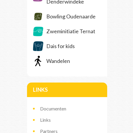
Denderwindeke
Bowling Oudenaarde
Zweminitiatie Ternat
Dais for kids
Wandelen
LINKS
Documenten
Links
Partners