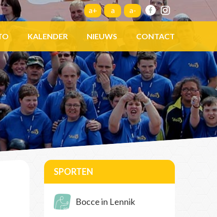
a+
a
a-
TO
KALENDER
NIEUWS
CONTACT
SPORTEN
Bocce in Lennik