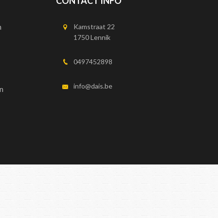
CONTACT INFO
n
Kamstraat 22
1750 Lennik
0497452898
info@dais.be
n