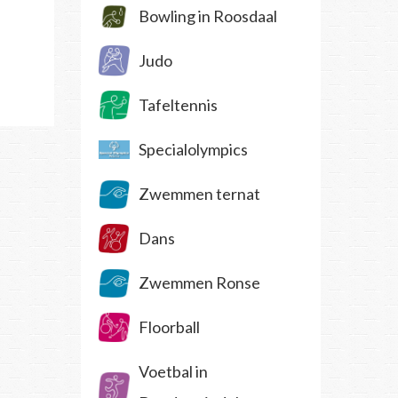
Bowling in Roosdaal
Judo
Tafeltennis
Specialolympics
Zwemmen ternat
Dans
Zwemmen Ronse
Floorball
Voetbal in