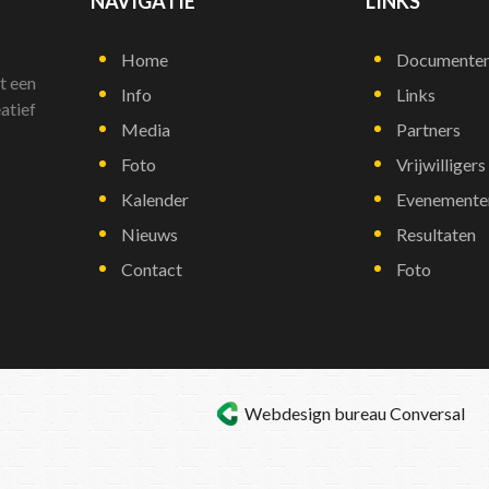
NAVIGATIE
LINKS
Home
Documente
t een
Info
Links
atief
Media
Partners
Foto
Vrijwilligers
Kalender
Evenemente
Nieuws
Resultaten
Contact
Foto
Webdesign bureau
Conversal